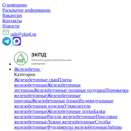
О компании
Раскрытие информации
Вакансии
Контакты
Новости
sale@zkpd.su
Железобетон
Категории
Железобетонные сваи
Плиты
железобетонные
Железобетонные
лестницы
Железобетонные опорные подушки
Перемычки
железобетонные
Железобетонные
прогоны
Железобетонные блоки
Индивидуальные
железобетонные изделия
Утяжелители
железобетонные
Железобетонные лотки
Балки
железобетонные
Ригели железобетонные
Приставки
железобетонные
Лежни железобетонные
Столбы
железобетонные
Фундаменты железобетонные
Заборы