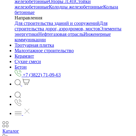
железобетонные
Опоры ЛЭП
Стойки
железобетонные
Колодцы железобетонные
Кольца
бетонные
Направления
Для строительства зданий и сооружений
Для
строительства дорог, аэродромов, мостов
Элементы
энергетики
Нефтегазовая отрасль
Инженерные
коммуникации
Тротуарная плитка
Малоэтажное строительство
Керамзит
Сухие смеси
Бетон
+7 (3822) 71-09-63
Каталог