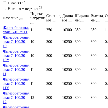
26
Нижняя
22
Нижняя + верхняя
Индекс
Сечение,
Длина,
Ширина,
Высота,
О
Название
нагрузки
мм
мм
мм
мм
Железобетонная
1
350
10300
350
350
1
свая С-10.35Т1
Железобетонная
свая С-100.30-
10
300
10250
300
300
0
10
Железобетонная
свая С-100.30-
10
300
10250
300
300
0
10У
Железобетонная
свая С-100.30-
11
300
10250
300
300
0
11
Железобетонная
свая С-100.30-
11
300
10250
300
300
0
11У
Железобетонная
свая С-100.30-
12
300
10250
300
300
0
12
Железобетонная