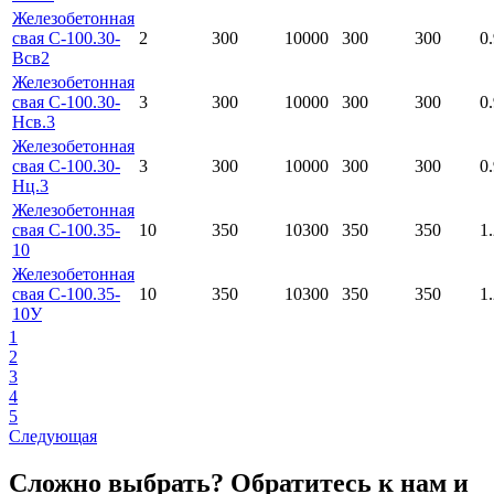
Железобетонная
свая С-100.30-
2
300
10000
300
300
0
Всв2
Железобетонная
свая С-100.30-
3
300
10000
300
300
0
Нсв.3
Железобетонная
свая С-100.30-
3
300
10000
300
300
0
Нц.3
Железобетонная
свая С-100.35-
10
350
10300
350
350
1
10
Железобетонная
свая С-100.35-
10
350
10300
350
350
1
10У
1
2
3
4
5
Следующая
Сложно выбрать? Обратитесь к нам и