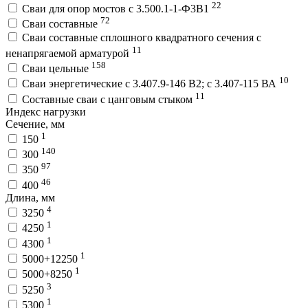
22
Сваи для опор мостов с 3.500.1-1-Ф3В1
72
Сваи составные
Сваи составные сплошного квадратного сечения с
11
ненапрягаемой арматурой
158
Сваи цельные
10
Сваи энергетические с 3.407.9-146 В2; с 3.407-115 ВА
11
Составные сваи с цанговым стыком
Индекс нагрузки
Сечение, мм
1
150
140
300
97
350
46
400
Длина, мм
4
3250
1
4250
1
4300
1
5000+12250
1
5000+8250
3
5250
1
5300