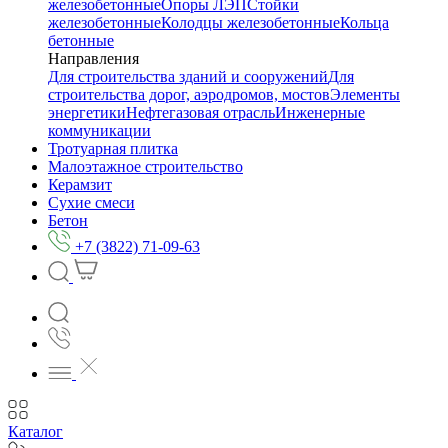
железобетонные
Опоры ЛЭП
Стойки
железобетонные
Колодцы железобетонные
Кольца
бетонные
Направления
Для строительства зданий и сооружений
Для
строительства дорог, аэродромов, мостов
Элементы
энергетики
Нефтегазовая отрасль
Инженерные
коммуникации
Тротуарная плитка
Малоэтажное строительство
Керамзит
Сухие смеси
Бетон
+7 (3822) 71-09-63
Каталог