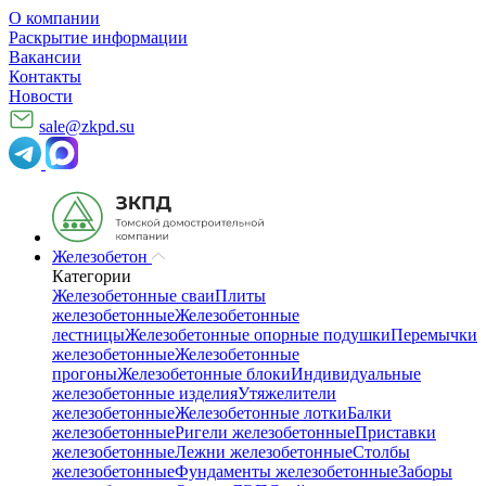
О компании
Раскрытие информации
Вакансии
Контакты
Новости
sale@zkpd.su
Железобетон
Категории
Железобетонные сваи
Плиты
железобетонные
Железобетонные
лестницы
Железобетонные опорные подушки
Перемычки
железобетонные
Железобетонные
прогоны
Железобетонные блоки
Индивидуальные
железобетонные изделия
Утяжелители
железобетонные
Железобетонные лотки
Балки
железобетонные
Ригели железобетонные
Приставки
железобетонные
Лежни железобетонные
Столбы
железобетонные
Фундаменты железобетонные
Заборы