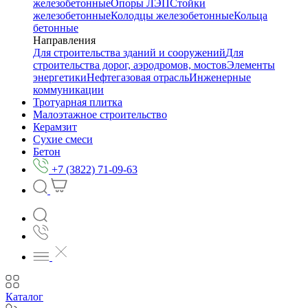
железобетонные
Опоры ЛЭП
Стойки
железобетонные
Колодцы железобетонные
Кольца
бетонные
Направления
Для строительства зданий и сооружений
Для
строительства дорог, аэродромов, мостов
Элементы
энергетики
Нефтегазовая отрасль
Инженерные
коммуникации
Тротуарная плитка
Малоэтажное строительство
Керамзит
Сухие смеси
Бетон
+7 (3822) 71-09-63
Каталог