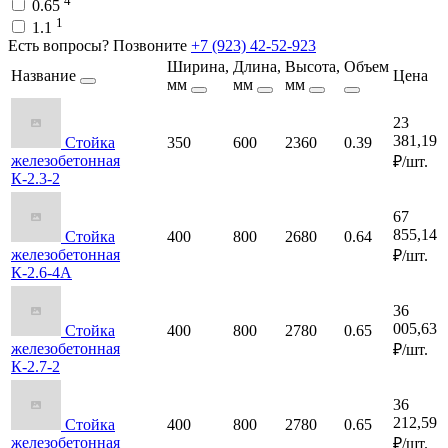
0.65
1
1.1
Есть вопросы? Позвоните
+7 (923) 42-52-923
Ширина,
Длина,
Высота,
Объем
Название
Цена
мм
мм
мм
23
381,19
Стойка
350
600
2360
0.39
железобетонная
₽/шт.
К-2.3-2
67
855,14
Стойка
400
800
2680
0.64
железобетонная
₽/шт.
К-2.6-4А
36
005,63
Стойка
400
800
2780
0.65
железобетонная
₽/шт.
К-2.7-2
36
212,59
Стойка
400
800
2780
0.65
железобетонная
₽/шт.