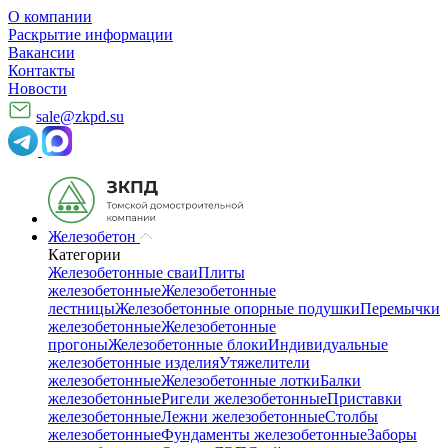
О компании
Раскрытие информации
Вакансии
Контакты
Новости
sale@zkpd.su
Железобетон
Категории
Железобетонные сваи
Плиты
железобетонные
Железобетонные
лестницы
Железобетонные опорные подушки
Перемычки
железобетонные
Железобетонные
прогоны
Железобетонные блоки
Индивидуальные
железобетонные изделия
Утяжелители
железобетонные
Железобетонные лотки
Балки
железобетонные
Ригели железобетонные
Приставки
железобетонные
Лежни железобетонные
Столбы
железобетонные
Фундаменты железобетонные
Заборы