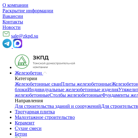
О компании
Раскрытие информации
Вакансии
Контакты
Новости
sale@zkpd.su
Железобетон
Категории
Железобетонные сваи
Плиты железобетонные
Железобето
блоки
Индивидуальные железобетонные изделия
Утяжелит
железобетонные
Столбы железобетонные
Фундаменты жел
Направления
Для строительства зданий и сооружений
Для строительств
Тротуарная плитка
Малоэтажное строительство
Керамзит
Сухие смеси
Бетон