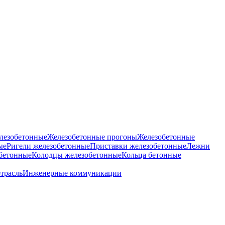
лезобетонные
Железобетонные прогоны
Железобетонные
ые
Ригели железобетонные
Приставки железобетонные
Лежни
бетонные
Колодцы железобетонные
Кольца бетонные
отрасль
Инженерные коммуникации