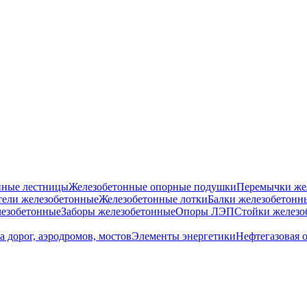
нные лестницы
Железобетонные опорные подушки
Перемычки же
ели железобетонные
Железобетонные лотки
Балки железобетонн
езобетонные
Заборы железобетонные
Опоры ЛЭП
Стойки железо
а дорог, аэродромов, мостов
Элементы энергетики
Нефтегазовая 