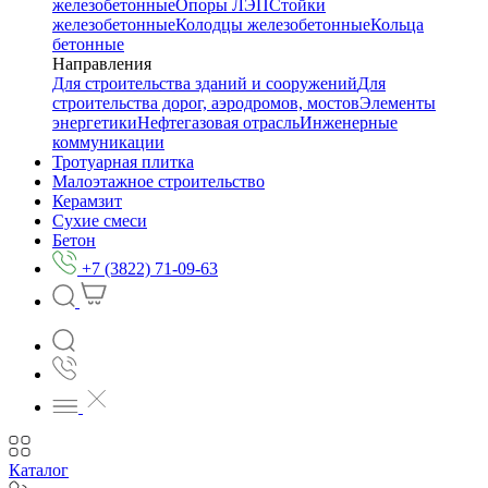
железобетонные
Опоры ЛЭП
Стойки
железобетонные
Колодцы железобетонные
Кольца
бетонные
Направления
Для строительства зданий и сооружений
Для
строительства дорог, аэродромов, мостов
Элементы
энергетики
Нефтегазовая отрасль
Инженерные
коммуникации
Тротуарная плитка
Малоэтажное строительство
Керамзит
Сухие смеси
Бетон
+7 (3822) 71-09-63
Каталог