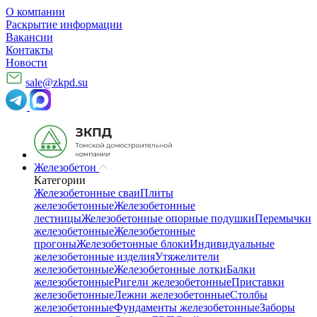
О компании
Раскрытие информации
Вакансии
Контакты
Новости
sale@zkpd.su
Железобетон
Категории
Железобетонные сваи
Плиты
железобетонные
Железобетонные
лестницы
Железобетонные опорные подушки
Перемычки
железобетонные
Железобетонные
прогоны
Железобетонные блоки
Индивидуальные
железобетонные изделия
Утяжелители
железобетонные
Железобетонные лотки
Балки
железобетонные
Ригели железобетонные
Приставки
железобетонные
Лежни железобетонные
Столбы
железобетонные
Фундаменты железобетонные
Заборы