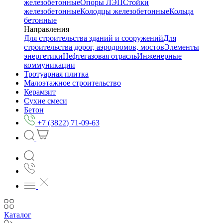
железобетонные
Опоры ЛЭП
Стойки
железобетонные
Колодцы железобетонные
Кольца
бетонные
Направления
Для строительства зданий и сооружений
Для
строительства дорог, аэродромов, мостов
Элементы
энергетики
Нефтегазовая отрасль
Инженерные
коммуникации
Тротуарная плитка
Малоэтажное строительство
Керамзит
Сухие смеси
Бетон
+7 (3822) 71-09-63
Каталог