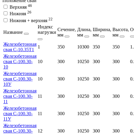
Положение сваи
46
Верхняя
26
Нижняя
22
Нижняя + верхняя
Индекс
Сечение,
Длина,
Ширина,
Высота,
О
Название
нагрузки
мм
мм
мм
мм
Железобетонная
1
350
10300
350
350
1
свая С-10.35Т1
Железобетонная
свая С-100.30-
10
300
10250
300
300
0
10
Железобетонная
свая С-100.30-
10
300
10250
300
300
0
10У
Железобетонная
свая С-100.30-
11
300
10250
300
300
0
11
Железобетонная
свая С-100.30-
11
300
10250
300
300
0
11У
Железобетонная
свая С-100.30-
12
300
10250
300
300
0