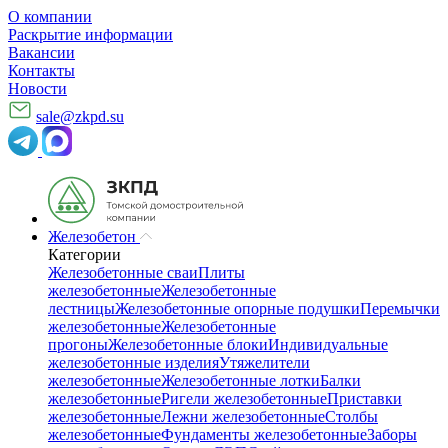
О компании
Раскрытие информации
Вакансии
Контакты
Новости
sale@zkpd.su
Железобетон
Категории
Железобетонные сваи
Плиты
железобетонные
Железобетонные
лестницы
Железобетонные опорные подушки
Перемычки
железобетонные
Железобетонные
прогоны
Железобетонные блоки
Индивидуальные
железобетонные изделия
Утяжелители
железобетонные
Железобетонные лотки
Балки
железобетонные
Ригели железобетонные
Приставки
железобетонные
Лежни железобетонные
Столбы
железобетонные
Фундаменты железобетонные
Заборы