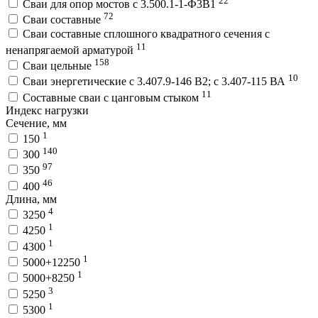
22
Сваи для опор мостов с 3.500.1-1-Ф3В1
72
Сваи составные
Сваи составные сплошного квадратного сечения с
11
ненапрягаемой арматурой
158
Сваи цельные
10
Сваи энергетические с 3.407.9-146 В2; с 3.407-115 ВА
11
Составные сваи с цанговым стыком
Индекс нагрузки
Сечение, мм
1
150
140
300
97
350
46
400
Длина, мм
4
3250
1
4250
1
4300
1
5000+12250
1
5000+8250
3
5250
1
5300