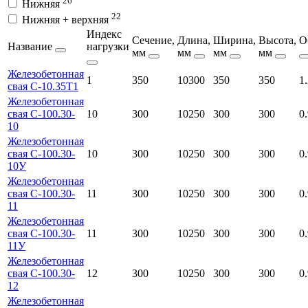
26
Нижняя
22
Нижняя + верхняя
Индекс
Сечение,
Длина,
Ширина,
Высота,
О
Название
нагрузки
мм
мм
мм
мм
Железобетонная
1
350
10300
350
350
1
свая С-10.35Т1
Железобетонная
свая С-100.30-
10
300
10250
300
300
0
10
Железобетонная
свая С-100.30-
10
300
10250
300
300
0
10У
Железобетонная
свая С-100.30-
11
300
10250
300
300
0
11
Железобетонная
свая С-100.30-
11
300
10250
300
300
0
11У
Железобетонная
свая С-100.30-
12
300
10250
300
300
0
12
Железобетонная