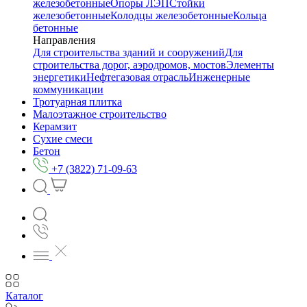
железобетонные
Опоры ЛЭП
Стойки
железобетонные
Колодцы железобетонные
Кольца
бетонные
Направления
Для строительства зданий и сооружений
Для
строительства дорог, аэродромов, мостов
Элементы
энергетики
Нефтегазовая отрасль
Инженерные
коммуникации
Тротуарная плитка
Малоэтажное строительство
Керамзит
Сухие смеси
Бетон
+7 (3822) 71-09-63
Каталог