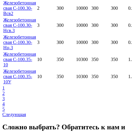
Железобетонная
свая С-100.30-
2
300
10000
300
300
0
Всв2
Железобетонная
свая С-100.30-
3
300
10000
300
300
0
Нсв.3
Железобетонная
свая С-100.30-
3
300
10000
300
300
0
Нц.3
Железобетонная
свая С-100.35-
10
350
10300
350
350
1
10
Железобетонная
свая С-100.35-
10
350
10300
350
350
1
10У
1
2
3
4
5
Следующая
Сложно выбрать? Обратитесь к нам и