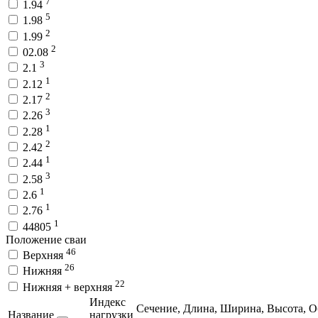
7
1.94
5
1.98
2
1.99
2
02.08
3
2.1
1
2.12
2
2.17
3
2.26
1
2.28
2
2.42
1
2.44
3
2.58
1
2.6
1
2.76
1
44805
Положение сваи
46
Верхняя
26
Нижняя
22
Нижняя + верхняя
Индекс
Сечение,
Длина,
Ширина,
Высота,
О
Название
нагрузки