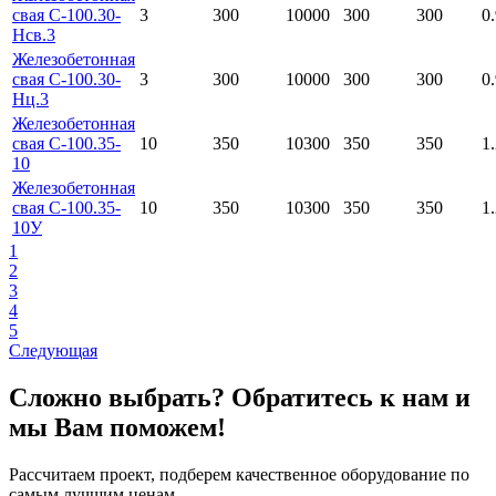
свая С-100.30-
3
300
10000
300
300
0
Нсв.3
Железобетонная
свая С-100.30-
3
300
10000
300
300
0
Нц.3
Железобетонная
свая С-100.35-
10
350
10300
350
350
1
10
Железобетонная
свая С-100.35-
10
350
10300
350
350
1
10У
1
2
3
4
5
Следующая
Сложно выбрать? Обратитесь к нам и
мы Вам поможем!
Рассчитаем проект, подберем качественное оборудование по
самым лучшим ценам.