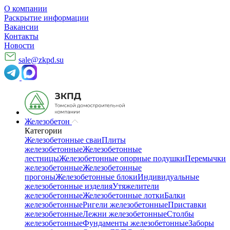
О компании
Раскрытие информации
Вакансии
Контакты
Новости
sale@zkpd.su
Железобетон
Категории
Железобетонные сваи
Плиты
железобетонные
Железобетонные
лестницы
Железобетонные опорные подушки
Перемычки
железобетонные
Железобетонные
прогоны
Железобетонные блоки
Индивидуальные
железобетонные изделия
Утяжелители
железобетонные
Железобетонные лотки
Балки
железобетонные
Ригели железобетонные
Приставки
железобетонные
Лежни железобетонные
Столбы
железобетонные
Фундаменты железобетонные
Заборы