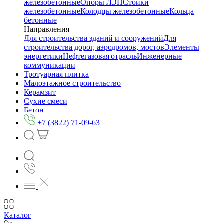
железобетонные
Опоры ЛЭП
Стойки
железобетонные
Колодцы железобетонные
Кольца
бетонные
Направления
Для строительства зданий и сооружений
Для
строительства дорог, аэродромов, мостов
Элементы
энергетики
Нефтегазовая отрасль
Инженерные
коммуникации
Тротуарная плитка
Малоэтажное строительство
Керамзит
Сухие смеси
Бетон
+7 (3822) 71-09-63
Каталог