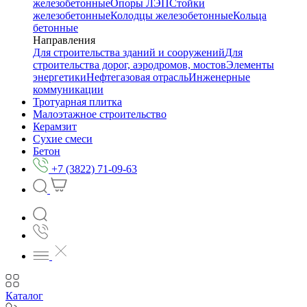
железобетонные
Опоры ЛЭП
Стойки
железобетонные
Колодцы железобетонные
Кольца
бетонные
Направления
Для строительства зданий и сооружений
Для
строительства дорог, аэродромов, мостов
Элементы
энергетики
Нефтегазовая отрасль
Инженерные
коммуникации
Тротуарная плитка
Малоэтажное строительство
Керамзит
Сухие смеси
Бетон
+7 (3822) 71-09-63
Каталог