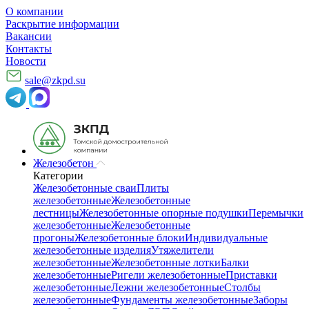
О компании
Раскрытие информации
Вакансии
Контакты
Новости
sale@zkpd.su
Железобетон
Категории
Железобетонные сваи
Плиты
железобетонные
Железобетонные
лестницы
Железобетонные опорные подушки
Перемычки
железобетонные
Железобетонные
прогоны
Железобетонные блоки
Индивидуальные
железобетонные изделия
Утяжелители
железобетонные
Железобетонные лотки
Балки
железобетонные
Ригели железобетонные
Приставки
железобетонные
Лежни железобетонные
Столбы
железобетонные
Фундаменты железобетонные
Заборы