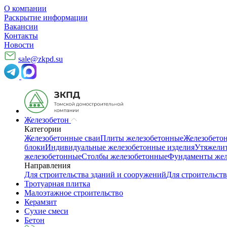
О компании
Раскрытие информации
Вакансии
Контакты
Новости
sale@zkpd.su
Железобетон
Категории
Железобетонные сваи
Плиты железобетонные
Железобето
блоки
Индивидуальные железобетонные изделия
Утяжелит
железобетонные
Столбы железобетонные
Фундаменты жел
Направления
Для строительства зданий и сооружений
Для строительств
Тротуарная плитка
Малоэтажное строительство
Керамзит
Сухие смеси
Бетон