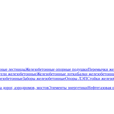
нные лестницы
Железобетонные опорные подушки
Перемычки же
ели железобетонные
Железобетонные лотки
Балки железобетонн
езобетонные
Заборы железобетонные
Опоры ЛЭП
Стойки железо
а дорог, аэродромов, мостов
Элементы энергетики
Нефтегазовая 