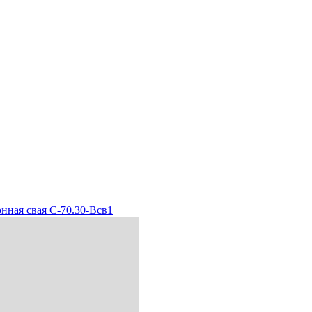
нная свая С-70.30-Всв1