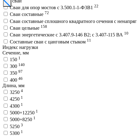
Тип сваи
22
Сваи для опор мостов с 3.500.1-1-Ф3В1
72
Сваи составные
Сваи составные сплошного квадратного сечения с ненапря
158
Сваи цельные
10
Сваи энергетические с 3.407.9-146 В2; с 3.407-115 ВА
11
Составные сваи с цанговым стыком
Индекс нагрузки
Сечение, мм
1
150
140
300
97
350
46
400
Длина, мм
4
3250
1
4250
1
4300
1
5000+12250
1
5000+8250
3
5250
1
5300