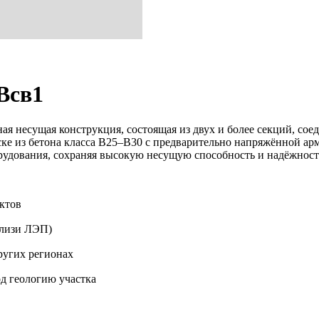
Всв1
ная несущая конструкция, состоящая из двух и более секций, с
ске из бетона класса B25–B30 с предварительно напряжённой ар
рудования, сохраняя высокую несущую способность и надёжност
ктов
близи ЛЭП)
ругих регионах
д геологию участка