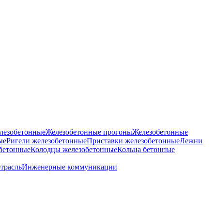
лезобетонные
Железобетонные прогоны
Железобетонные
ые
Ригели железобетонные
Приставки железобетонные
Лежни
бетонные
Колодцы железобетонные
Кольца бетонные
отрасль
Инженерные коммуникации