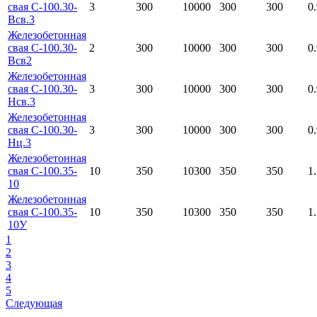
свая С-100.30-
3
300
10000
300
300
0
Всв.3
Железобетонная
свая С-100.30-
2
300
10000
300
300
0
Всв2
Железобетонная
свая С-100.30-
3
300
10000
300
300
0
Нсв.3
Железобетонная
свая С-100.30-
3
300
10000
300
300
0
Нц.3
Железобетонная
свая С-100.35-
10
350
10300
350
350
1
10
Железобетонная
свая С-100.35-
10
350
10300
350
350
1
10У
1
2
3
4
5
Следующая