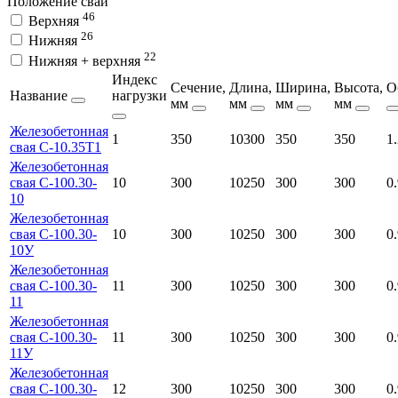
Положение сваи
46
Верхняя
26
Нижняя
22
Нижняя + верхняя
Индекс
Сечение,
Длина,
Ширина,
Высота,
О
Название
нагрузки
мм
мм
мм
мм
Железобетонная
1
350
10300
350
350
1
свая С-10.35Т1
Железобетонная
свая С-100.30-
10
300
10250
300
300
0
10
Железобетонная
свая С-100.30-
10
300
10250
300
300
0
10У
Железобетонная
свая С-100.30-
11
300
10250
300
300
0
11
Железобетонная
свая С-100.30-
11
300
10250
300
300
0
11У
Железобетонная
свая С-100.30-
12
300
10250
300
300
0