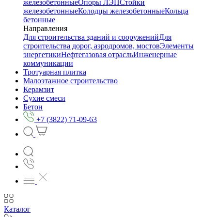
железобетонные
Опоры ЛЭП
Стойки
железобетонные
Колодцы железобетонные
Кольца
бетонные
Направления
Для строительства зданий и сооружений
Для
строительства дорог, аэродромов, мостов
Элементы
энергетики
Нефтегазовая отрасль
Инженерные
коммуникации
Тротуарная плитка
Малоэтажное строительство
Керамзит
Сухие смеси
Бетон
+7 (3822) 71-09-63
Каталог