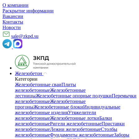
О компании
Раскрытие информации
Вакансии
Контакты
Новости
sale@zkpd.su
Железобетон
Категории
Железобетонные сваи
Плиты
железобетонные
Железобетонные
лестницы
Железобетонные опорные подушки
Перемычки
железобетонные
Железобетонные
прогоны
Железобетонные блоки
Индивидуальные
железобетонные изделия
Утяжелители
железобетонные
Железобетонные лотки
Балки
железобетонные
Ригели железобетонные
Приставки
железобетонные
Лежни железобетонные
Столбы
железобетонные
Фундаменты железобетонные
Заборы