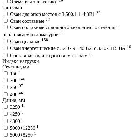
Элементы энергетики
Тип сваи
22
Сваи для опор мостов с 3.500.1-1-Ф3В1
72
Сваи составные
Сваи составные сплошного квадратного сечения с
11
ненапрягаемой арматурой
158
Сваи цельные
10
Сваи энергетические с 3.407.9-146 В2; с 3.407-115 ВА
11
Составные сваи с цанговым стыком
Индекс нагрузки
Сечение, мм
1
150
140
300
97
350
46
400
Длина, мм
4
3250
1
4250
1
4300
1
5000+12250
1
5000+8250