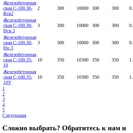
Железобетонная
свая С-100.30-
2
300
10000
300
300
0
Всв2
Железобетонная
свая С-100.30-
3
300
10000
300
300
0
Нсв.3
Железобетонная
свая С-100.30-
3
300
10000
300
300
0
Нц.3
Железобетонная
свая С-100.35-
10
350
10300
350
350
1
10
Железобетонная
свая С-100.35-
10
350
10300
350
350
1
10У
1
2
3
4
5
Следующая
Сложно выбрать? Обратитесь к нам и