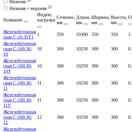
26
Нижняя
22
Нижняя + верхняя
Индекс
Сечение,
Длина,
Ширина,
Высота,
О
Название
нагрузки
мм
мм
мм
мм
Железобетонная
1
350
10300
350
350
1
свая С-10.35Т1
Железобетонная
свая С-100.30-
10
300
10250
300
300
0
10
Железобетонная
свая С-100.30-
10
300
10250
300
300
0
10У
Железобетонная
свая С-100.30-
11
300
10250
300
300
0
11
Железобетонная
свая С-100.30-
11
300
10250
300
300
0
11У
Железобетонная
свая С-100.30-
12
300
10250
300
300
0
12
Железобетонная