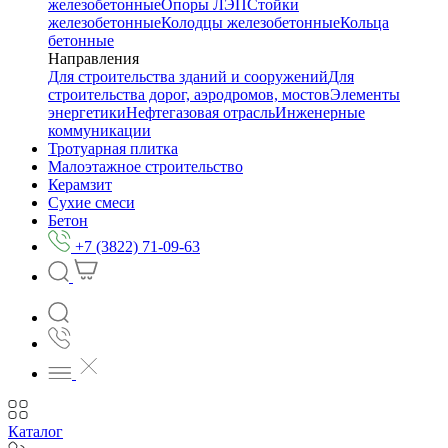
железобетонные
Опоры ЛЭП
Стойки
железобетонные
Колодцы железобетонные
Кольца
бетонные
Направления
Для строительства зданий и сооружений
Для
строительства дорог, аэродромов, мостов
Элементы
энергетики
Нефтегазовая отрасль
Инженерные
коммуникации
Тротуарная плитка
Малоэтажное строительство
Керамзит
Сухие смеси
Бетон
+7 (3822) 71-09-63
Каталог