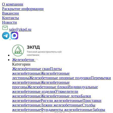
О компании
Раскрытие информации
Вакансии
Контакты
Новости
sale@zkpd.su
Железобетон
Категории
Железобетонные сваи
Плиты
железобетонные
Железобетонные
лестницы
Железобетонные опорные подушки
Перемычки
железобетонные
Железобетонные
прогоны
Железобетонные блоки
Индивидуальные
железобетонные изделия
Утяжелители
железобетонные
Железобетонные лотки
Балки
железобетонные
Ригели железобетонные
Приставки
железобетонные
Лежни железобетонные
Столбы
железобетонные
Фундаменты железобетонные
Заборы