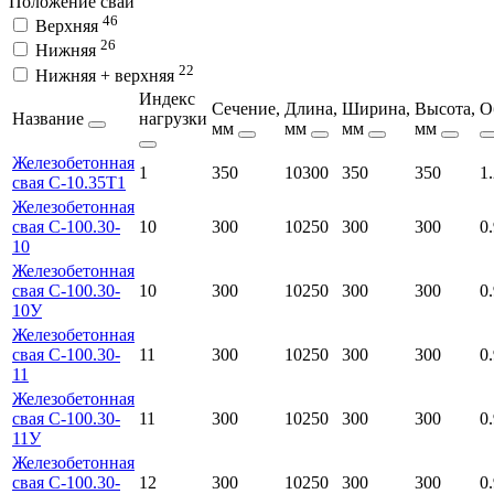
Положение сваи
46
Верхняя
26
Нижняя
22
Нижняя + верхняя
Индекс
Сечение,
Длина,
Ширина,
Высота,
О
Название
нагрузки
мм
мм
мм
мм
Железобетонная
1
350
10300
350
350
1
свая С-10.35Т1
Железобетонная
свая С-100.30-
10
300
10250
300
300
0
10
Железобетонная
свая С-100.30-
10
300
10250
300
300
0
10У
Железобетонная
свая С-100.30-
11
300
10250
300
300
0
11
Железобетонная
свая С-100.30-
11
300
10250
300
300
0
11У
Железобетонная
свая С-100.30-
12
300
10250
300
300
0