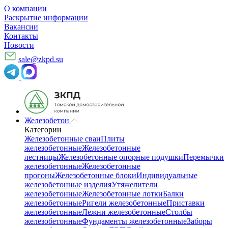
О компании
Раскрытие информации
Вакансии
Контакты
Новости
sale@zkpd.su
Железобетон
Категории
Железобетонные сваи
Плиты
железобетонные
Железобетонные
лестницы
Железобетонные опорные подушки
Перемычки
железобетонные
Железобетонные
прогоны
Железобетонные блоки
Индивидуальные
железобетонные изделия
Утяжелители
железобетонные
Железобетонные лотки
Балки
железобетонные
Ригели железобетонные
Приставки
железобетонные
Лежни железобетонные
Столбы
железобетонные
Фундаменты железобетонные
Заборы