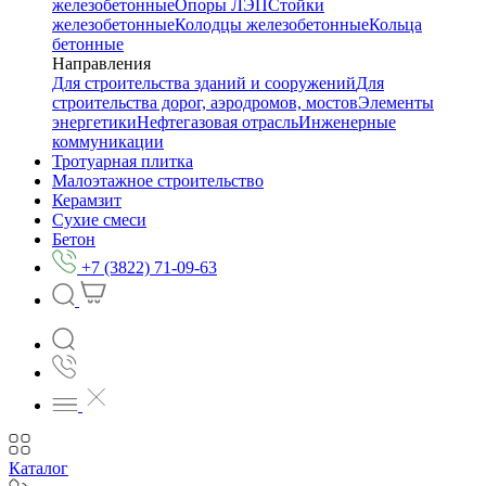
железобетонные
Опоры ЛЭП
Стойки
железобетонные
Колодцы железобетонные
Кольца
бетонные
Направления
Для строительства зданий и сооружений
Для
строительства дорог, аэродромов, мостов
Элементы
энергетики
Нефтегазовая отрасль
Инженерные
коммуникации
Тротуарная плитка
Малоэтажное строительство
Керамзит
Сухие смеси
Бетон
+7 (3822) 71-09-63
Каталог