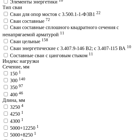
Элементы энергетики
Тип сваи
22
Сваи для опор мостов с 3.500.1-1-Ф3В1
72
Сваи составные
Сваи составные сплошного квадратного сечения с
11
ненапрягаемой арматурой
158
Сваи цельные
10
Сваи энергетические с 3.407.9-146 В2; с 3.407-115 ВА
11
Составные сваи с цанговым стыком
Индекс нагрузки
Сечение, мм
1
150
140
300
97
350
46
400
Длина, мм
4
3250
1
4250
1
4300
1
5000+12250
1
5000+8250