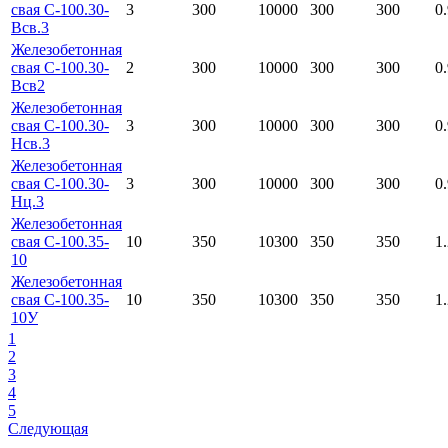
свая С-100.30-
3
300
10000
300
300
0
Всв.3
Железобетонная
свая С-100.30-
2
300
10000
300
300
0
Всв2
Железобетонная
свая С-100.30-
3
300
10000
300
300
0
Нсв.3
Железобетонная
свая С-100.30-
3
300
10000
300
300
0
Нц.3
Железобетонная
свая С-100.35-
10
350
10300
350
350
1
10
Железобетонная
свая С-100.35-
10
350
10300
350
350
1
10У
1
2
3
4
5
Следующая