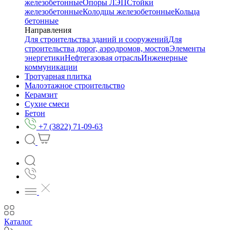
железобетонные
Опоры ЛЭП
Стойки
железобетонные
Колодцы железобетонные
Кольца
бетонные
Направления
Для строительства зданий и сооружений
Для
строительства дорог, аэродромов, мостов
Элементы
энергетики
Нефтегазовая отрасль
Инженерные
коммуникации
Тротуарная плитка
Малоэтажное строительство
Керамзит
Сухие смеси
Бетон
+7 (3822) 71-09-63
Каталог