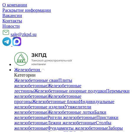
О компании
Раскрытие информации
Вакансии
Контакты
Новости
sale@zkpd.su
Железобетон
Категории
Железобетонные сваи
Плиты
железобетонные
Железобетонные
лестницы
Железобетонные опорные подушки
Перемычки
железобетонные
Железобетонные
прогоны
Железобетонные блоки
Индивидуальные
железобетонные изделия
Утяжелители
железобетонные
Железобетонные лотки
Балки
железобетонные
Ригели железобетонные
Приставки
железобетонные
Лежни железобетонные
Столбы
железобетонные
Фундаменты железобетонные
Заборы