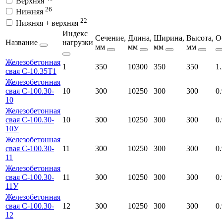
Верхняя
26
Нижняя
22
Нижняя + верхняя
Индекс
Сечение,
Длина,
Ширина,
Высота,
О
Название
нагрузки
мм
мм
мм
мм
Железобетонная
1
350
10300
350
350
1
свая С-10.35Т1
Железобетонная
свая С-100.30-
10
300
10250
300
300
0
10
Железобетонная
свая С-100.30-
10
300
10250
300
300
0
10У
Железобетонная
свая С-100.30-
11
300
10250
300
300
0
11
Железобетонная
свая С-100.30-
11
300
10250
300
300
0
11У
Железобетонная
свая С-100.30-
12
300
10250
300
300
0
12