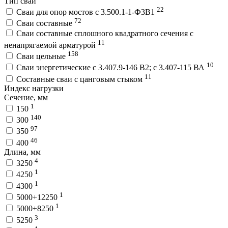
Тип сваи
22
Сваи для опор мостов с 3.500.1-1-Ф3В1
72
Сваи составные
Сваи составные сплошного квадратного сечения с
11
ненапрягаемой арматурой
158
Сваи цельные
10
Сваи энергетические с 3.407.9-146 В2; с 3.407-115 ВА
11
Составные сваи с цанговым стыком
Индекс нагрузки
Сечение, мм
1
150
140
300
97
350
46
400
Длина, мм
4
3250
1
4250
1
4300
1
5000+12250
1
5000+8250
3
5250