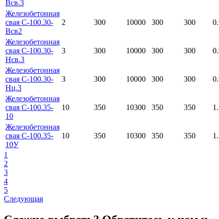
Всв.3
Железобетонная
свая С-100.30-
2
300
10000
300
300
0
Всв2
Железобетонная
свая С-100.30-
3
300
10000
300
300
0
Нсв.3
Железобетонная
свая С-100.30-
3
300
10000
300
300
0
Нц.3
Железобетонная
свая С-100.35-
10
350
10300
350
350
1
10
Железобетонная
свая С-100.35-
10
350
10300
350
350
1
10У
1
2
3
4
5
Следующая