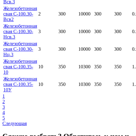
Всв.3
Железобетонная
свая С-100.30-
2
300
10000
300
300
0
Всв2
Железобетонная
свая С-100.30-
3
300
10000
300
300
0
Нсв.3
Железобетонная
свая С-100.30-
3
300
10000
300
300
0
Нц.3
Железобетонная
свая С-100.35-
10
350
10300
350
350
1
10
Железобетонная
свая С-100.35-
10
350
10300
350
350
1
10У
1
2
3
4
5
Следующая