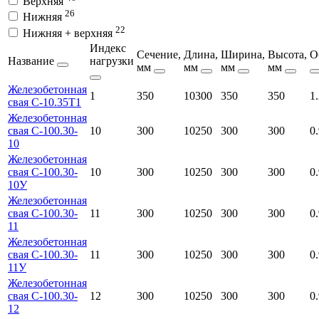
Верхняя
26
Нижняя
22
Нижняя + верхняя
Индекс
Сечение,
Длина,
Ширина,
Высота,
О
Название
нагрузки
мм
мм
мм
мм
Железобетонная
1
350
10300
350
350
1
свая С-10.35Т1
Железобетонная
свая С-100.30-
10
300
10250
300
300
0
10
Железобетонная
свая С-100.30-
10
300
10250
300
300
0
10У
Железобетонная
свая С-100.30-
11
300
10250
300
300
0
11
Железобетонная
свая С-100.30-
11
300
10250
300
300
0
11У
Железобетонная
свая С-100.30-
12
300
10250
300
300
0
12