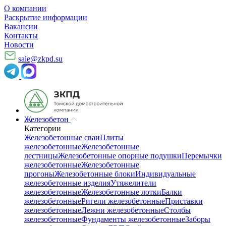
О компании
Раскрытие информации
Вакансии
Контакты
Новости
sale@zkpd.su
Железобетон
Категории
Железобетонные сваи
Плиты
железобетонные
Железобетонные
лестницы
Железобетонные опорные подушки
Перемычки
железобетонные
Железобетонные
прогоны
Железобетонные блоки
Индивидуальные
железобетонные изделия
Утяжелители
железобетонные
Железобетонные лотки
Балки
железобетонные
Ригели железобетонные
Приставки
железобетонные
Лежни железобетонные
Столбы
железобетонные
Фундаменты железобетонные
Заборы