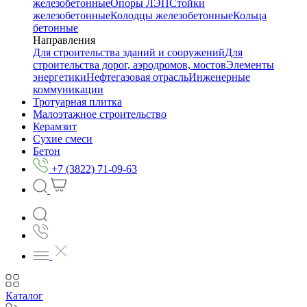
железобетонные
Опоры ЛЭП
Стойки
железобетонные
Колодцы железобетонные
Кольца
бетонные
Направления
Для строительства зданий и сооружений
Для
строительства дорог, аэродромов, мостов
Элементы
энергетики
Нефтегазовая отрасль
Инженерные
коммуникации
Тротуарная плитка
Малоэтажное строительство
Керамзит
Сухие смеси
Бетон
+7 (3822) 71-09-63
Каталог