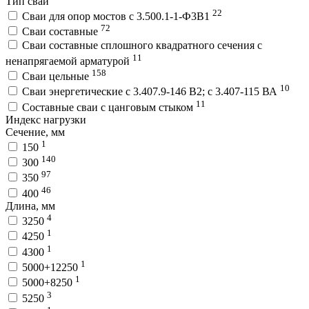
Тип сваи
22
Сваи для опор мостов с 3.500.1-1-Ф3В1
72
Сваи составные
Сваи составные сплошного квадратного сечения с
11
ненапрягаемой арматурой
158
Сваи цельные
10
Сваи энергетические с 3.407.9-146 В2; с 3.407-115 ВА
11
Составные сваи с цанговым стыком
Индекс нагрузки
Сечение, мм
1
150
140
300
97
350
46
400
Длина, мм
4
3250
1
4250
1
4300
1
5000+12250
1
5000+8250
3
5250