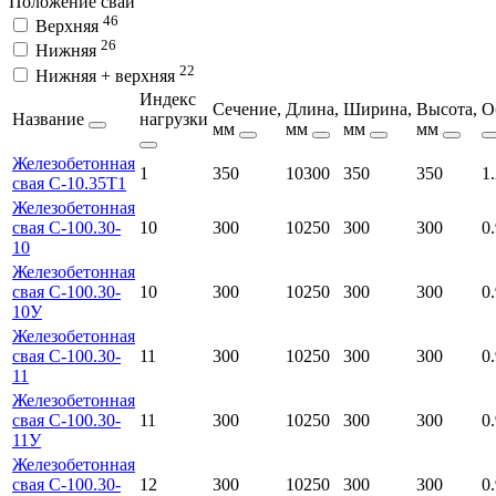
Положение сваи
46
Верхняя
26
Нижняя
22
Нижняя + верхняя
Индекс
Сечение,
Длина,
Ширина,
Высота,
О
Название
нагрузки
мм
мм
мм
мм
Железобетонная
1
350
10300
350
350
1
свая С-10.35Т1
Железобетонная
свая С-100.30-
10
300
10250
300
300
0
10
Железобетонная
свая С-100.30-
10
300
10250
300
300
0
10У
Железобетонная
свая С-100.30-
11
300
10250
300
300
0
11
Железобетонная
свая С-100.30-
11
300
10250
300
300
0
11У
Железобетонная
свая С-100.30-
12
300
10250
300
300
0