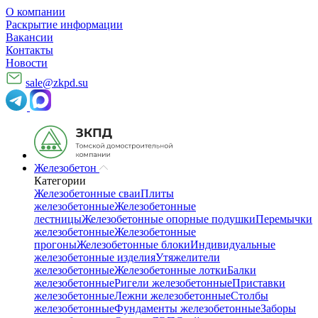
О компании
Раскрытие информации
Вакансии
Контакты
Новости
sale@zkpd.su
Железобетон
Категории
Железобетонные сваи
Плиты
железобетонные
Железобетонные
лестницы
Железобетонные опорные подушки
Перемычки
железобетонные
Железобетонные
прогоны
Железобетонные блоки
Индивидуальные
железобетонные изделия
Утяжелители
железобетонные
Железобетонные лотки
Балки
железобетонные
Ригели железобетонные
Приставки
железобетонные
Лежни железобетонные
Столбы
железобетонные
Фундаменты железобетонные
Заборы