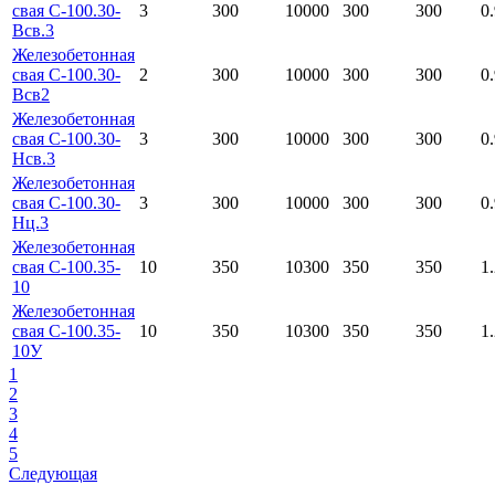
свая С-100.30-
3
300
10000
300
300
0
Всв.3
Железобетонная
свая С-100.30-
2
300
10000
300
300
0
Всв2
Железобетонная
свая С-100.30-
3
300
10000
300
300
0
Нсв.3
Железобетонная
свая С-100.30-
3
300
10000
300
300
0
Нц.3
Железобетонная
свая С-100.35-
10
350
10300
350
350
1
10
Железобетонная
свая С-100.35-
10
350
10300
350
350
1
10У
1
2
3
4
5
Следующая