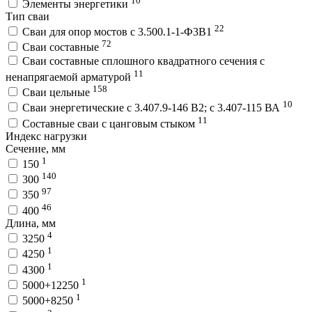
Элементы энергетики
Тип сваи
22
Сваи для опор мостов с 3.500.1-1-Ф3В1
72
Сваи составные
Сваи составные сплошного квадратного сечения с
11
ненапрягаемой арматурой
158
Сваи цельные
10
Сваи энергетические с 3.407.9-146 В2; с 3.407-115 ВА
11
Составные сваи с цанговым стыком
Индекс нагрузки
Сечение, мм
1
150
140
300
97
350
46
400
Длина, мм
4
3250
1
4250
1
4300
1
5000+12250
1
5000+8250