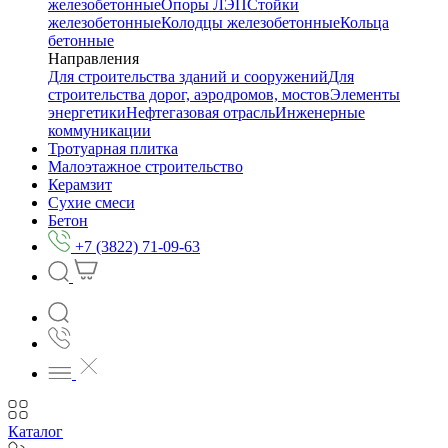
железобетонные
Опоры ЛЭП
Стойки
железобетонные
Колодцы железобетонные
Кольца
бетонные
Направления
Для строительства зданий и сооружений
Для
строительства дорог, аэродромов, мостов
Элементы
энергетики
Нефтегазовая отрасль
Инженерные
коммуникации
Тротуарная плитка
Малоэтажное строительство
Керамзит
Сухие смеси
Бетон
+7 (3822) 71-09-63
Каталог