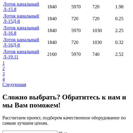
Лоток канальный
1840
5970
720
1.98
Л-15.8
Лоток канальный
1840
720
720
0.25
Л-15Д-8
Лоток канальный
1840
5970
1030
2.25
Л-16.8
Лоток канальный
1840
720
1030
0.32
Л-16Д-8
Лоток канальный
2160
5970
740
2.52
Л-19.11
1
2
3
4
Следующая
Сложно выбрать? Обратитесь к нам и
мы Вам поможем!
Рассчитаем проект, подберем качественное оборудование по
самым лучшим ценам.