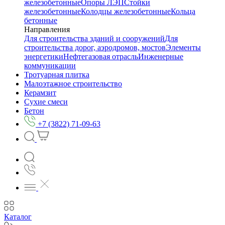
железобетонные
Опоры ЛЭП
Стойки
железобетонные
Колодцы железобетонные
Кольца
бетонные
Направления
Для строительства зданий и сооружений
Для
строительства дорог, аэродромов, мостов
Элементы
энергетики
Нефтегазовая отрасль
Инженерные
коммуникации
Тротуарная плитка
Малоэтажное строительство
Керамзит
Сухие смеси
Бетон
+7 (3822) 71-09-63
Каталог