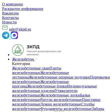
О компании
Раскрытие информации
Вакансии
Контакты
Новости
sale@zkpd.su
Железобетон
Категории
Железобетонные сваи
Плиты
железобетонные
Железобетонные
лестницы
Железобетонные опорные подушки
Перемычки
железобетонные
Железобетонные
прогоны
Железобетонные блоки
Индивидуальные
железобетонные изделия
Утяжелители
железобетонные
Железобетонные лотки
Балки
железобетонные
Ригели железобетонные
Приставки
железобетонные
Лежни железобетонные
Столбы
железобетонные
Фундаменты железобетонные
Заборы