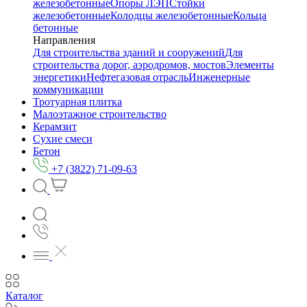
железобетонные
Опоры ЛЭП
Стойки
железобетонные
Колодцы железобетонные
Кольца
бетонные
Направления
Для строительства зданий и сооружений
Для
строительства дорог, аэродромов, мостов
Элементы
энергетики
Нефтегазовая отрасль
Инженерные
коммуникации
Тротуарная плитка
Малоэтажное строительство
Керамзит
Сухие смеси
Бетон
+7 (3822) 71-09-63
Каталог