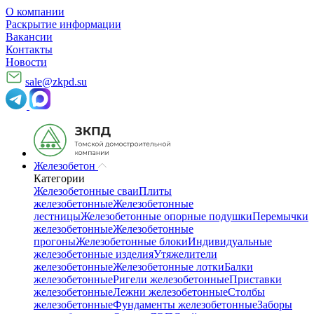
О компании
Раскрытие информации
Вакансии
Контакты
Новости
sale@zkpd.su
Железобетон
Категории
Железобетонные сваи
Плиты
железобетонные
Железобетонные
лестницы
Железобетонные опорные подушки
Перемычки
железобетонные
Железобетонные
прогоны
Железобетонные блоки
Индивидуальные
железобетонные изделия
Утяжелители
железобетонные
Железобетонные лотки
Балки
железобетонные
Ригели железобетонные
Приставки
железобетонные
Лежни железобетонные
Столбы
железобетонные
Фундаменты железобетонные
Заборы