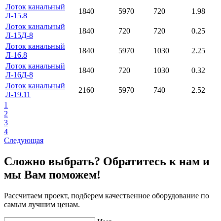
Лоток канальный
1840
5970
720
1.98
Л-15.8
Лоток канальный
1840
720
720
0.25
Л-15Д-8
Лоток канальный
1840
5970
1030
2.25
Л-16.8
Лоток канальный
1840
720
1030
0.32
Л-16Д-8
Лоток канальный
2160
5970
740
2.52
Л-19.11
1
2
3
4
Следующая
Сложно выбрать? Обратитесь к нам и
мы Вам поможем!
Рассчитаем проект, подберем качественное оборудование по
самым лучшим ценам.