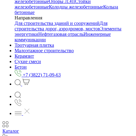
железобетонные
Опоры ЛЭП
Стойки
железобетонные
Колодцы железобетонные
Кольца
бетонные
Направления
Для строительства зданий и сооружений
Для
строительства дорог, аэродромов, мостов
Элементы
энергетики
Нефтегазовая отрасль
Инженерные
коммуникации
Тротуарная плитка
Малоэтажное строительство
Керамзит
Сухие смеси
Бетон
+7 (3822) 71-09-63
Каталог