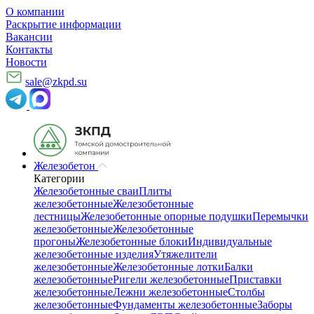
О компании
Раскрытие информации
Вакансии
Контакты
Новости
sale@zkpd.su
Железобетон
Категории
Железобетонные сваи
Плиты
железобетонные
Железобетонные
лестницы
Железобетонные опорные подушки
Перемычки
железобетонные
Железобетонные
прогоны
Железобетонные блоки
Индивидуальные
железобетонные изделия
Утяжелители
железобетонные
Железобетонные лотки
Балки
железобетонные
Ригели железобетонные
Приставки
железобетонные
Лежни железобетонные
Столбы
железобетонные
Фундаменты железобетонные
Заборы