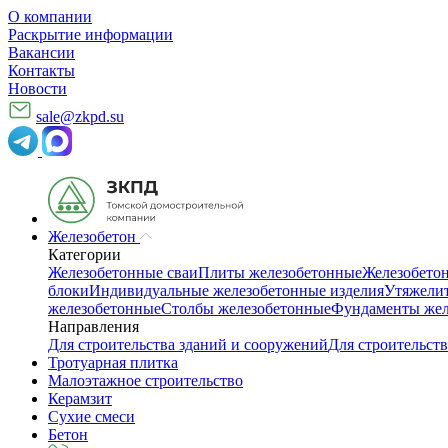
О компании
Раскрытие информации
Вакансии
Контакты
Новости
sale@zkpd.su
Железобетон
Категории
Железобетонные сваи
Плиты железобетонные
Железобето
блоки
Индивидуальные железобетонные изделия
Утяжелит
железобетонные
Столбы железобетонные
Фундаменты жел
Направления
Для строительства зданий и сооружений
Для строительств
Тротуарная плитка
Малоэтажное строительство
Керамзит
Сухие смеси
Бетон