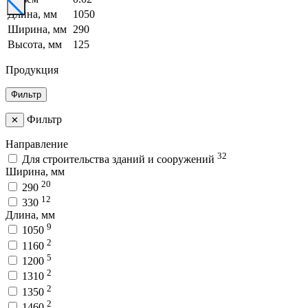
Длина, мм
1050
Ширина, мм
290
Высота, мм
125
Продукция
Фильтр
Фильтр
✕
Направление
32
Для строительства зданий и сооружений
Ширина, мм
20
290
12
330
Длина, мм
9
1050
2
1160
5
1200
2
1310
2
1350
2
1460