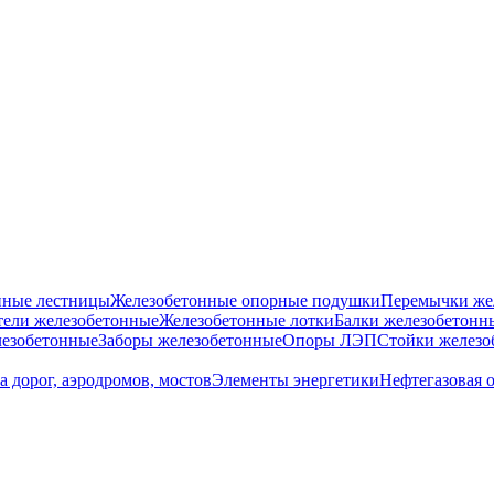
нные лестницы
Железобетонные опорные подушки
Перемычки же
ели железобетонные
Железобетонные лотки
Балки железобетонн
езобетонные
Заборы железобетонные
Опоры ЛЭП
Стойки железо
а дорог, аэродромов, мостов
Элементы энергетики
Нефтегазовая 