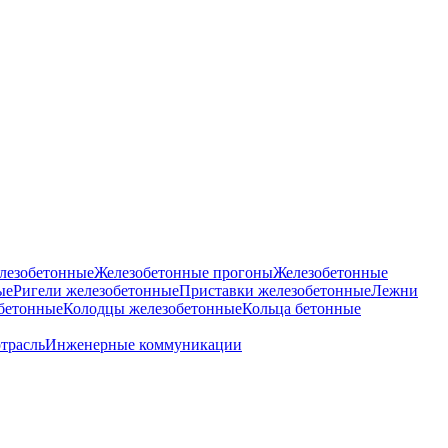
лезобетонные
Железобетонные прогоны
Железобетонные
ые
Ригели железобетонные
Приставки железобетонные
Лежни
бетонные
Колодцы железобетонные
Кольца бетонные
отрасль
Инженерные коммуникации