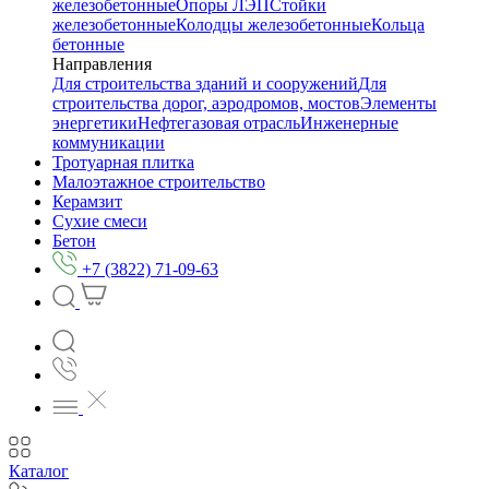
железобетонные
Опоры ЛЭП
Стойки
железобетонные
Колодцы железобетонные
Кольца
бетонные
Направления
Для строительства зданий и сооружений
Для
строительства дорог, аэродромов, мостов
Элементы
энергетики
Нефтегазовая отрасль
Инженерные
коммуникации
Тротуарная плитка
Малоэтажное строительство
Керамзит
Сухие смеси
Бетон
+7 (3822) 71-09-63
Каталог