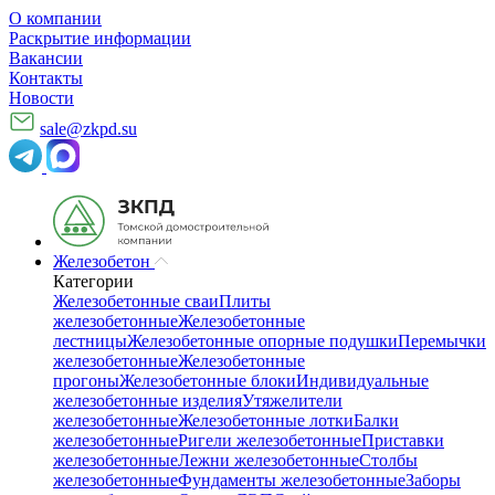
О компании
Раскрытие информации
Вакансии
Контакты
Новости
sale@zkpd.su
Железобетон
Категории
Железобетонные сваи
Плиты
железобетонные
Железобетонные
лестницы
Железобетонные опорные подушки
Перемычки
железобетонные
Железобетонные
прогоны
Железобетонные блоки
Индивидуальные
железобетонные изделия
Утяжелители
железобетонные
Железобетонные лотки
Балки
железобетонные
Ригели железобетонные
Приставки
железобетонные
Лежни железобетонные
Столбы
железобетонные
Фундаменты железобетонные
Заборы