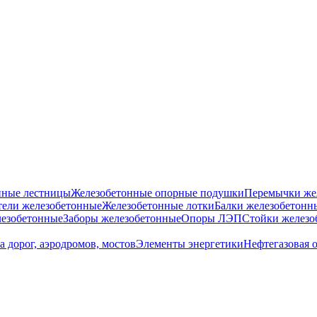
нные лестницы
Железобетонные опорные подушки
Перемычки же
ели железобетонные
Железобетонные лотки
Балки железобетонн
езобетонные
Заборы железобетонные
Опоры ЛЭП
Стойки железо
а дорог, аэродромов, мостов
Элементы энергетики
Нефтегазовая 