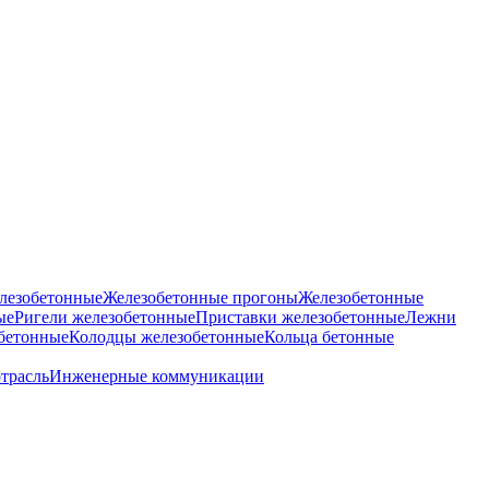
лезобетонные
Железобетонные прогоны
Железобетонные
ые
Ригели железобетонные
Приставки железобетонные
Лежни
бетонные
Колодцы железобетонные
Кольца бетонные
отрасль
Инженерные коммуникации