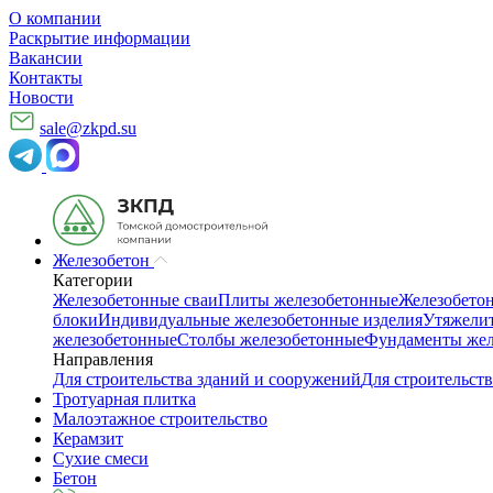
О компании
Раскрытие информации
Вакансии
Контакты
Новости
sale@zkpd.su
Железобетон
Категории
Железобетонные сваи
Плиты железобетонные
Железобето
блоки
Индивидуальные железобетонные изделия
Утяжелит
железобетонные
Столбы железобетонные
Фундаменты жел
Направления
Для строительства зданий и сооружений
Для строительств
Тротуарная плитка
Малоэтажное строительство
Керамзит
Сухие смеси
Бетон