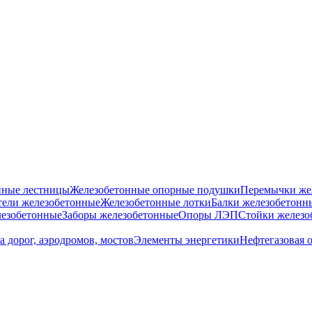
нные лестницы
Железобетонные опорные подушки
Перемычки же
ели железобетонные
Железобетонные лотки
Балки железобетонн
езобетонные
Заборы железобетонные
Опоры ЛЭП
Стойки железо
а дорог, аэродромов, мостов
Элементы энергетики
Нефтегазовая 