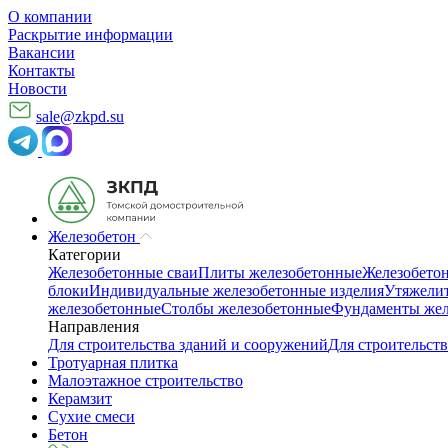
О компании
Раскрытие информации
Вакансии
Контакты
Новости
sale@zkpd.su
Железобетон
Категории
Железобетонные сваи
Плиты железобетонные
Железобето
блоки
Индивидуальные железобетонные изделия
Утяжелит
железобетонные
Столбы железобетонные
Фундаменты жел
Направления
Для строительства зданий и сооружений
Для строительств
Тротуарная плитка
Малоэтажное строительство
Керамзит
Сухие смеси
Бетон