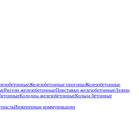
лезобетонные
Железобетонные прогоны
Железобетонные
ые
Ригели железобетонные
Приставки железобетонные
Лежни
бетонные
Колодцы железобетонные
Кольца бетонные
отрасль
Инженерные коммуникации