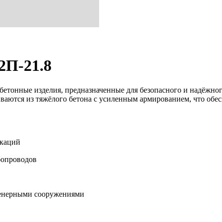
2П-21.8
етонные изделия, предназначенные для безопасного и надёжно
ваются из тяжёлого бетона с усиленным армированием, что обе
икаций
бопроводов
женерными сооружениями