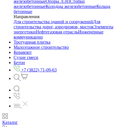
железобетонные
Опоры ЛЭП
Стойки
железобетонные
Колодцы железобетонные
Кольца
бетонные
Направления
Для строительства зданий и сооружений
Для
строительства дорог, аэродромов, мостов
Элементы
энергетики
Нефтегазовая отрасль
Инженерные
коммуникации
Тротуарная плитка
Малоэтажное строительство
Керамзит
Сухие смеси
Бетон
+7 (3822) 71-09-63
Каталог