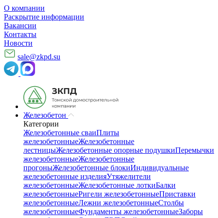
О компании
Раскрытие информации
Вакансии
Контакты
Новости
sale@zkpd.su
Железобетон
Категории
Железобетонные сваи
Плиты
железобетонные
Железобетонные
лестницы
Железобетонные опорные подушки
Перемычки
железобетонные
Железобетонные
прогоны
Железобетонные блоки
Индивидуальные
железобетонные изделия
Утяжелители
железобетонные
Железобетонные лотки
Балки
железобетонные
Ригели железобетонные
Приставки
железобетонные
Лежни железобетонные
Столбы
железобетонные
Фундаменты железобетонные
Заборы