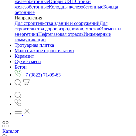
железобетонные
Опоры ЛЭП
Стойки
железобетонные
Колодцы железобетонные
Кольца
бетонные
Направления
Для строительства зданий и сооружений
Для
строительства дорог, аэродромов, мостов
Элементы
энергетики
Нефтегазовая отрасль
Инженерные
коммуникации
Тротуарная плитка
Малоэтажное строительство
Керамзит
Сухие смеси
Бетон
+7 (3822) 71-09-63
Каталог