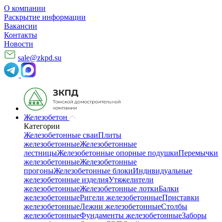
О компании
Раскрытие информации
Вакансии
Контакты
Новости
sale@zkpd.su
Железобетон
Категории
Железобетонные сваи
Плиты
железобетонные
Железобетонные
лестницы
Железобетонные опорные подушки
Перемычки
железобетонные
Железобетонные
прогоны
Железобетонные блоки
Индивидуальные
железобетонные изделия
Утяжелители
железобетонные
Железобетонные лотки
Балки
железобетонные
Ригели железобетонные
Приставки
железобетонные
Лежни железобетонные
Столбы
железобетонные
Фундаменты железобетонные
Заборы