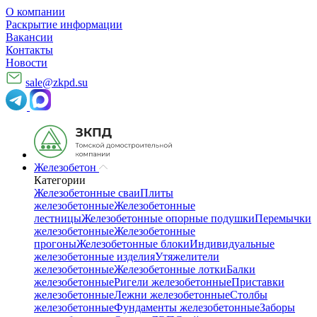
О компании
Раскрытие информации
Вакансии
Контакты
Новости
sale@zkpd.su
Железобетон
Категории
Железобетонные сваи
Плиты
железобетонные
Железобетонные
лестницы
Железобетонные опорные подушки
Перемычки
железобетонные
Железобетонные
прогоны
Железобетонные блоки
Индивидуальные
железобетонные изделия
Утяжелители
железобетонные
Железобетонные лотки
Балки
железобетонные
Ригели железобетонные
Приставки
железобетонные
Лежни железобетонные
Столбы
железобетонные
Фундаменты железобетонные
Заборы