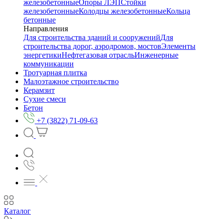
железобетонные
Опоры ЛЭП
Стойки
железобетонные
Колодцы железобетонные
Кольца
бетонные
Направления
Для строительства зданий и сооружений
Для
строительства дорог, аэродромов, мостов
Элементы
энергетики
Нефтегазовая отрасль
Инженерные
коммуникации
Тротуарная плитка
Малоэтажное строительство
Керамзит
Сухие смеси
Бетон
+7 (3822) 71-09-63
Каталог