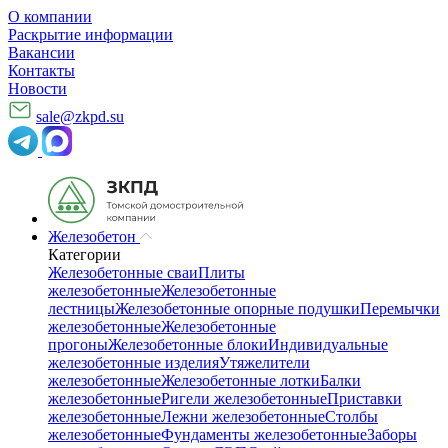
О компании
Раскрытие информации
Вакансии
Контакты
Новости
sale@zkpd.su
Железобетон
Категории
Железобетонные сваи
Плиты
железобетонные
Железобетонные
лестницы
Железобетонные опорные подушки
Перемычки
железобетонные
Железобетонные
прогоны
Железобетонные блоки
Индивидуальные
железобетонные изделия
Утяжелители
железобетонные
Железобетонные лотки
Балки
железобетонные
Ригели железобетонные
Приставки
железобетонные
Лежни железобетонные
Столбы
железобетонные
Фундаменты железобетонные
Заборы