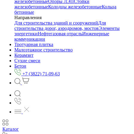
железобетонные
Опоры ЛЭП
Стойки
железобетонные
Колодцы железобетонные
Кольца
бетонные
Направления
Для строительства зданий и сооружений
Для
строительства дорог, аэродромов, мостов
Элементы
энергетики
Нефтегазовая отрасль
Инженерные
коммуникации
Тротуарная плитка
Малоэтажное строительство
Керамзит
Сухие смеси
Бетон
+7 (3822) 71-09-63
Каталог