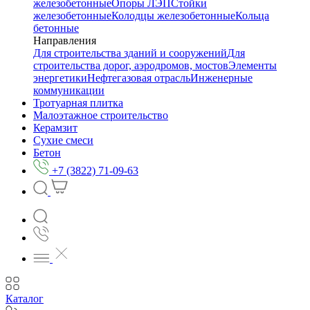
железобетонные
Опоры ЛЭП
Стойки
железобетонные
Колодцы железобетонные
Кольца
бетонные
Направления
Для строительства зданий и сооружений
Для
строительства дорог, аэродромов, мостов
Элементы
энергетики
Нефтегазовая отрасль
Инженерные
коммуникации
Тротуарная плитка
Малоэтажное строительство
Керамзит
Сухие смеси
Бетон
+7 (3822) 71-09-63
Каталог