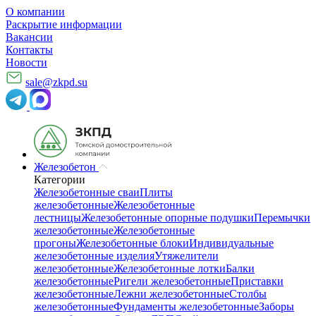
О компании
Раскрытие информации
Вакансии
Контакты
Новости
sale@zkpd.su
Железобетон
Категории
Железобетонные сваи
Плиты
железобетонные
Железобетонные
лестницы
Железобетонные опорные подушки
Перемычки
железобетонные
Железобетонные
прогоны
Железобетонные блоки
Индивидуальные
железобетонные изделия
Утяжелители
железобетонные
Железобетонные лотки
Балки
железобетонные
Ригели железобетонные
Приставки
железобетонные
Лежни железобетонные
Столбы
железобетонные
Фундаменты железобетонные
Заборы