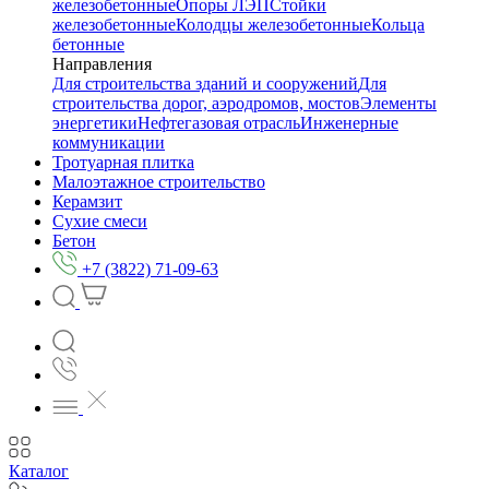
железобетонные
Опоры ЛЭП
Стойки
железобетонные
Колодцы железобетонные
Кольца
бетонные
Направления
Для строительства зданий и сооружений
Для
строительства дорог, аэродромов, мостов
Элементы
энергетики
Нефтегазовая отрасль
Инженерные
коммуникации
Тротуарная плитка
Малоэтажное строительство
Керамзит
Сухие смеси
Бетон
+7 (3822) 71-09-63
Каталог