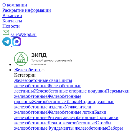
О компании
Раскрытие информации
Вакансии
Контакты
Новости
sale@zkpd.su
Железобетон
Категории
Железобетонные сваи
Плиты
железобетонные
Железобетонные
лестницы
Железобетонные опорные подушки
Перемычки
железобетонные
Железобетонные
прогоны
Железобетонные блоки
Индивидуальные
железобетонные изделия
Утяжелители
железобетонные
Железобетонные лотки
Балки
железобетонные
Ригели железобетонные
Приставки
железобетонные
Лежни железобетонные
Столбы
железобетонные
Фундаменты железобетонные
Заборы