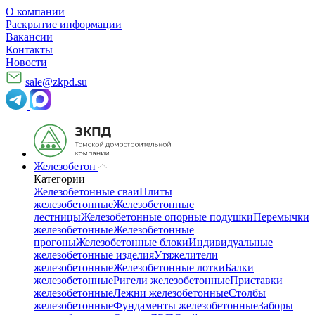
О компании
Раскрытие информации
Вакансии
Контакты
Новости
sale@zkpd.su
Железобетон
Категории
Железобетонные сваи
Плиты
железобетонные
Железобетонные
лестницы
Железобетонные опорные подушки
Перемычки
железобетонные
Железобетонные
прогоны
Железобетонные блоки
Индивидуальные
железобетонные изделия
Утяжелители
железобетонные
Железобетонные лотки
Балки
железобетонные
Ригели железобетонные
Приставки
железобетонные
Лежни железобетонные
Столбы
железобетонные
Фундаменты железобетонные
Заборы