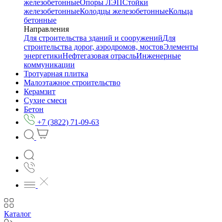
железобетонные
Опоры ЛЭП
Стойки
железобетонные
Колодцы железобетонные
Кольца
бетонные
Направления
Для строительства зданий и сооружений
Для
строительства дорог, аэродромов, мостов
Элементы
энергетики
Нефтегазовая отрасль
Инженерные
коммуникации
Тротуарная плитка
Малоэтажное строительство
Керамзит
Сухие смеси
Бетон
+7 (3822) 71-09-63
Каталог