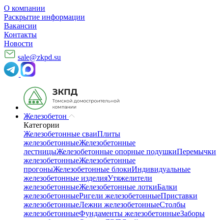
О компании
Раскрытие информации
Вакансии
Контакты
Новости
sale@zkpd.su
Железобетон
Категории
Железобетонные сваи
Плиты
железобетонные
Железобетонные
лестницы
Железобетонные опорные подушки
Перемычки
железобетонные
Железобетонные
прогоны
Железобетонные блоки
Индивидуальные
железобетонные изделия
Утяжелители
железобетонные
Железобетонные лотки
Балки
железобетонные
Ригели железобетонные
Приставки
железобетонные
Лежни железобетонные
Столбы
железобетонные
Фундаменты железобетонные
Заборы