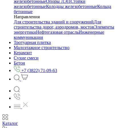
железобетонные
Опоры ЛЭП
Стойки
железобетонные
Колодцы железобетонные
Кольца
бетонные
Направления
Для строительства зданий и сооружений
Для
строительства дорог, аэродромов, мостов
Элементы
энергетики
Нефтегазовая отрасль
Инженерные
коммуникации
Тротуарная плитка
Малоэтажное строительство
Керамзит
Сухие смеси
Бетон
+7 (3822) 71-09-63
Каталог