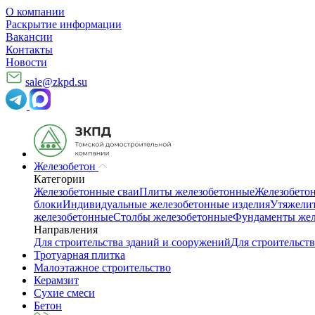
О компании
Раскрытие информации
Вакансии
Контакты
Новости
sale@zkpd.su
Железобетон
Категории
Железобетонные сваи
Плиты железобетонные
Железобето
блоки
Индивидуальные железобетонные изделия
Утяжелит
железобетонные
Столбы железобетонные
Фундаменты жел
Направления
Для строительства зданий и сооружений
Для строительств
Тротуарная плитка
Малоэтажное строительство
Керамзит
Сухие смеси
Бетон