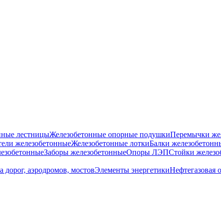
нные лестницы
Железобетонные опорные подушки
Перемычки же
ели железобетонные
Железобетонные лотки
Балки железобетонн
езобетонные
Заборы железобетонные
Опоры ЛЭП
Стойки железо
а дорог, аэродромов, мостов
Элементы энергетики
Нефтегазовая 