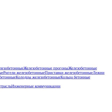
лезобетонные
Железобетонные прогоны
Железобетонные
ые
Ригели железобетонные
Приставки железобетонные
Лежни
бетонные
Колодцы железобетонные
Кольца бетонные
отрасль
Инженерные коммуникации