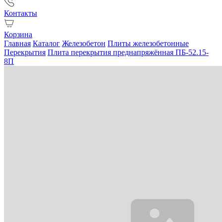
Контакты
Корзина
Главная
Каталог
Железобетон
Плиты железобетонные
Перекрытия
Плита перекрытия преднапряжённая ПБ-52.15-
8П