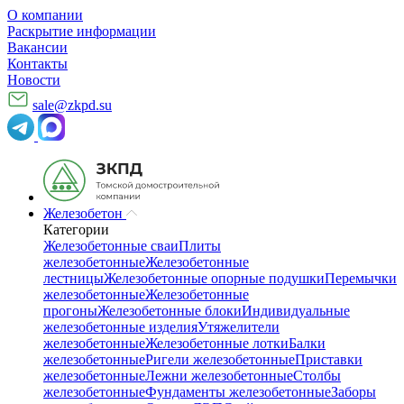
О компании
Раскрытие информации
Вакансии
Контакты
Новости
sale@zkpd.su
Железобетон
Категории
Железобетонные сваи
Плиты
железобетонные
Железобетонные
лестницы
Железобетонные опорные подушки
Перемычки
железобетонные
Железобетонные
прогоны
Железобетонные блоки
Индивидуальные
железобетонные изделия
Утяжелители
железобетонные
Железобетонные лотки
Балки
железобетонные
Ригели железобетонные
Приставки
железобетонные
Лежни железобетонные
Столбы
железобетонные
Фундаменты железобетонные
Заборы