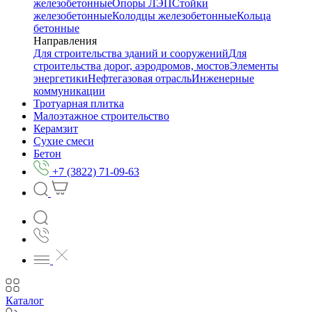
железобетонные
Опоры ЛЭП
Стойки
железобетонные
Колодцы железобетонные
Кольца
бетонные
Направления
Для строительства зданий и сооружений
Для
строительства дорог, аэродромов, мостов
Элементы
энергетики
Нефтегазовая отрасль
Инженерные
коммуникации
Тротуарная плитка
Малоэтажное строительство
Керамзит
Сухие смеси
Бетон
+7 (3822) 71-09-63
Каталог