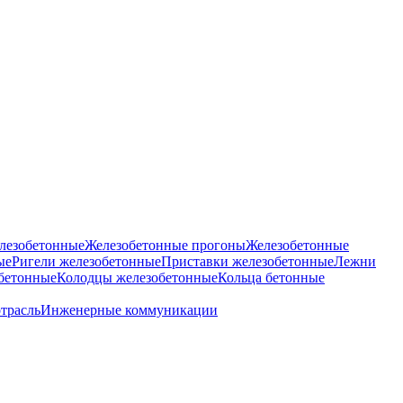
лезобетонные
Железобетонные прогоны
Железобетонные
ые
Ригели железобетонные
Приставки железобетонные
Лежни
бетонные
Колодцы железобетонные
Кольца бетонные
отрасль
Инженерные коммуникации