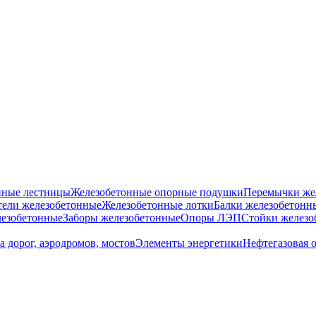
нные лестницы
Железобетонные опорные подушки
Перемычки же
ели железобетонные
Железобетонные лотки
Балки железобетонн
езобетонные
Заборы железобетонные
Опоры ЛЭП
Стойки железо
а дорог, аэродромов, мостов
Элементы энергетики
Нефтегазовая 