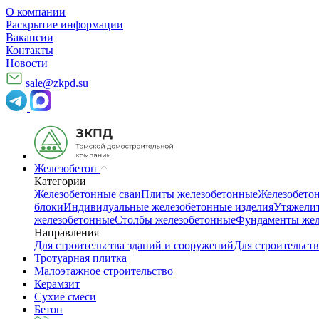
О компании
Раскрытие информации
Вакансии
Контакты
Новости
sale@zkpd.su
Железобетон
Категории
Железобетонные сваи
Плиты железобетонные
Железобето
блоки
Индивидуальные железобетонные изделия
Утяжелит
железобетонные
Столбы железобетонные
Фундаменты жел
Направления
Для строительства зданий и сооружений
Для строительств
Тротуарная плитка
Малоэтажное строительство
Керамзит
Сухие смеси
Бетон