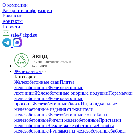
О компании
Раскрытие информации
Вакансии
Контакты
Новости
sale@zkpd.su
Железобетон
Категории
Железобетонные сваи
Плиты
железобетонные
Железобетонные
лестницы
Железобетонные опорные подушки
Перемычки
железобетонные
Железобетонные
прогоны
Железобетонные блоки
Индивидуальные
железобетонные изделия
Утяжелители
железобетонные
Железобетонные лотки
Балки
железобетонные
Ригели железобетонные
Приставки
железобетонные
Лежни железобетонные
Столбы
железобетонные
Фундаменты железобетонные
Заборы