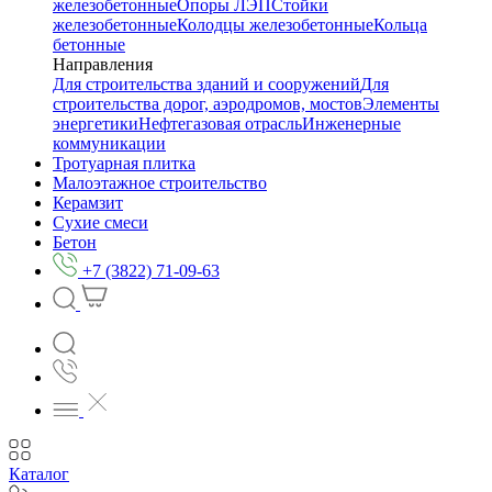
железобетонные
Опоры ЛЭП
Стойки
железобетонные
Колодцы железобетонные
Кольца
бетонные
Направления
Для строительства зданий и сооружений
Для
строительства дорог, аэродромов, мостов
Элементы
энергетики
Нефтегазовая отрасль
Инженерные
коммуникации
Тротуарная плитка
Малоэтажное строительство
Керамзит
Сухие смеси
Бетон
+7 (3822) 71-09-63
Каталог