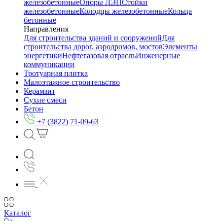
железобетонные
Опоры ЛЭП
Стойки
железобетонные
Колодцы железобетонные
Кольца
бетонные
Направления
Для строительства зданий и сооружений
Для
строительства дорог, аэродромов, мостов
Элементы
энергетики
Нефтегазовая отрасль
Инженерные
коммуникации
Тротуарная плитка
Малоэтажное строительство
Керамзит
Сухие смеси
Бетон
+7 (3822) 71-09-63
Каталог