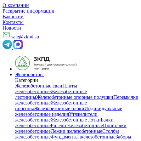
О компании
Раскрытие информации
Вакансии
Контакты
Новости
sale@zkpd.su
Железобетон
Категории
Железобетонные сваи
Плиты
железобетонные
Железобетонные
лестницы
Железобетонные опорные подушки
Перемычки
железобетонные
Железобетонные
прогоны
Железобетонные блоки
Индивидуальные
железобетонные изделия
Утяжелители
железобетонные
Железобетонные лотки
Балки
железобетонные
Ригели железобетонные
Приставки
железобетонные
Лежни железобетонные
Столбы
железобетонные
Фундаменты железобетонные
Заборы