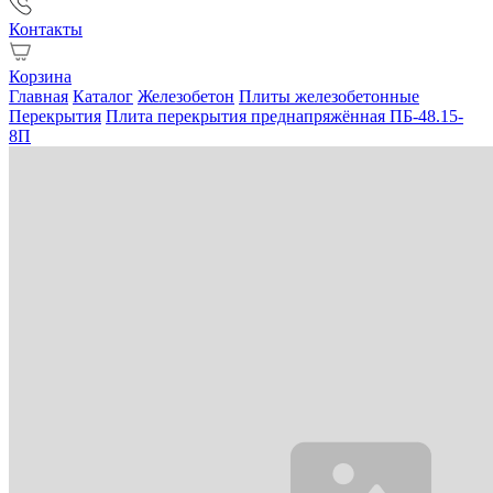
Контакты
Корзина
Главная
Каталог
Железобетон
Плиты железобетонные
Перекрытия
Плита перекрытия преднапряжённая ПБ-48.15-
8П