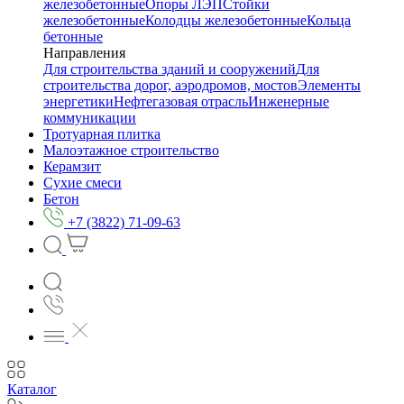
железобетонные
Опоры ЛЭП
Стойки
железобетонные
Колодцы железобетонные
Кольца
бетонные
Направления
Для строительства зданий и сооружений
Для
строительства дорог, аэродромов, мостов
Элементы
энергетики
Нефтегазовая отрасль
Инженерные
коммуникации
Тротуарная плитка
Малоэтажное строительство
Керамзит
Сухие смеси
Бетон
+7 (3822) 71-09-63
Каталог