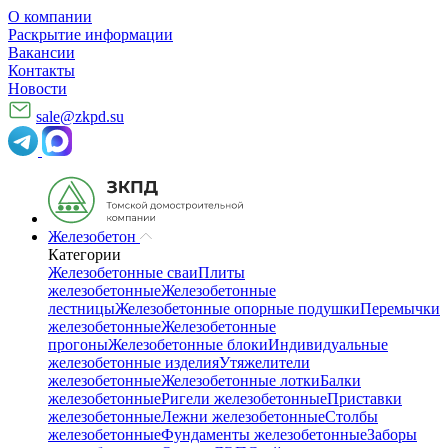
О компании
Раскрытие информации
Вакансии
Контакты
Новости
sale@zkpd.su
Железобетон
Категории
Железобетонные сваи
Плиты
железобетонные
Железобетонные
лестницы
Железобетонные опорные подушки
Перемычки
железобетонные
Железобетонные
прогоны
Железобетонные блоки
Индивидуальные
железобетонные изделия
Утяжелители
железобетонные
Железобетонные лотки
Балки
железобетонные
Ригели железобетонные
Приставки
железобетонные
Лежни железобетонные
Столбы
железобетонные
Фундаменты железобетонные
Заборы