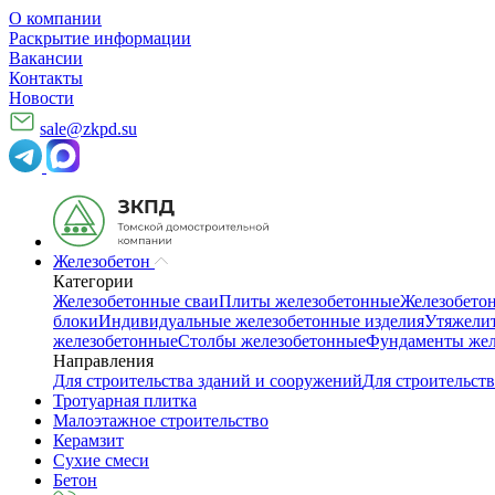
О компании
Раскрытие информации
Вакансии
Контакты
Новости
sale@zkpd.su
Железобетон
Категории
Железобетонные сваи
Плиты железобетонные
Железобето
блоки
Индивидуальные железобетонные изделия
Утяжелит
железобетонные
Столбы железобетонные
Фундаменты жел
Направления
Для строительства зданий и сооружений
Для строительств
Тротуарная плитка
Малоэтажное строительство
Керамзит
Сухие смеси
Бетон