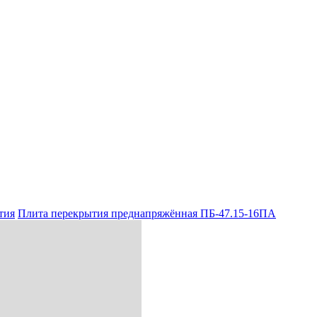
тия
Плита перекрытия преднапряжённая ПБ-47.15-16ПА