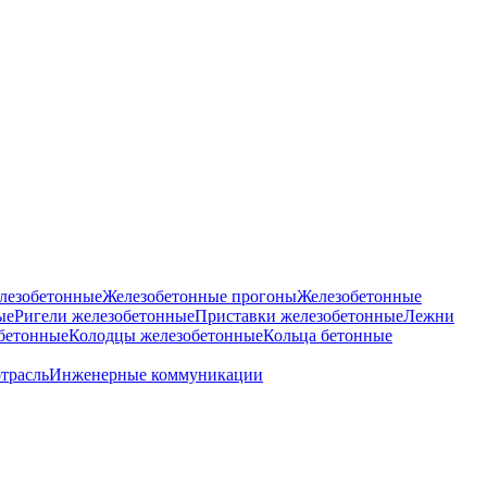
лезобетонные
Железобетонные прогоны
Железобетонные
ые
Ригели железобетонные
Приставки железобетонные
Лежни
бетонные
Колодцы железобетонные
Кольца бетонные
отрасль
Инженерные коммуникации