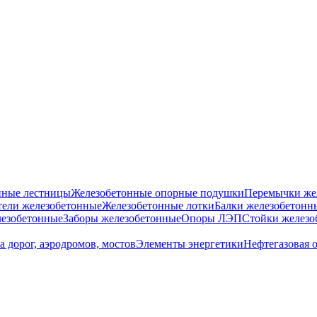
нные лестницы
Железобетонные опорные подушки
Перемычки же
ели железобетонные
Железобетонные лотки
Балки железобетонн
езобетонные
Заборы железобетонные
Опоры ЛЭП
Стойки железо
а дорог, аэродромов, мостов
Элементы энергетики
Нефтегазовая 