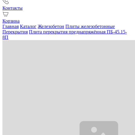
Контакты
Корзина
Главная
Каталог
Железобетон
Плиты железобетонные
Перекрытия
Плита перекрытия преднапряжённая ПБ-45.15-
8П