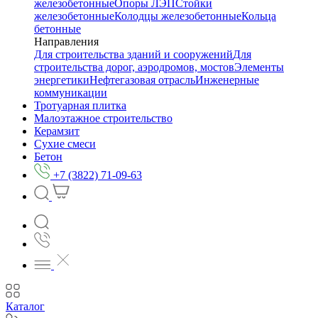
железобетонные
Опоры ЛЭП
Стойки
железобетонные
Колодцы железобетонные
Кольца
бетонные
Направления
Для строительства зданий и сооружений
Для
строительства дорог, аэродромов, мостов
Элементы
энергетики
Нефтегазовая отрасль
Инженерные
коммуникации
Тротуарная плитка
Малоэтажное строительство
Керамзит
Сухие смеси
Бетон
+7 (3822) 71-09-63
Каталог