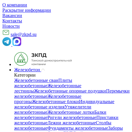
О компании
Раскрытие информации
Вакансии
Контакты
Новости
sale@zkpd.su
Железобетон
Категории
Железобетонные сваи
Плиты
железобетонные
Железобетонные
лестницы
Железобетонные опорные подушки
Перемычки
железобетонные
Железобетонные
прогоны
Железобетонные блоки
Индивидуальные
железобетонные изделия
Утяжелители
железобетонные
Железобетонные лотки
Балки
железобетонные
Ригели железобетонные
Приставки
железобетонные
Лежни железобетонные
Столбы
железобетонные
Фундаменты железобетонные
Заборы