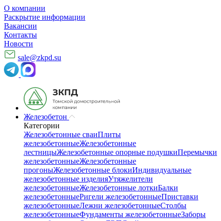
О компании
Раскрытие информации
Вакансии
Контакты
Новости
sale@zkpd.su
Железобетон
Категории
Железобетонные сваи
Плиты
железобетонные
Железобетонные
лестницы
Железобетонные опорные подушки
Перемычки
железобетонные
Железобетонные
прогоны
Железобетонные блоки
Индивидуальные
железобетонные изделия
Утяжелители
железобетонные
Железобетонные лотки
Балки
железобетонные
Ригели железобетонные
Приставки
железобетонные
Лежни железобетонные
Столбы
железобетонные
Фундаменты железобетонные
Заборы