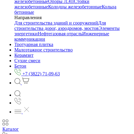
железобетонные
Опоры ЛЭП
Стойки
железобетонные
Колодцы железобетонные
Кольца
бетонные
Направления
Для строительства зданий и сооружений
Для
строительства дорог, аэродромов, мостов
Элементы
энергетики
Нефтегазовая отрасль
Инженерные
коммуникации
Тротуарная плитка
Малоэтажное строительство
Керамзит
Сухие смеси
Бетон
+7 (3822) 71-09-63
Каталог