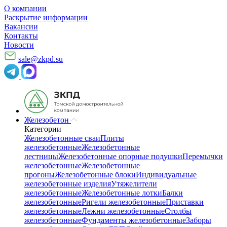
О компании
Раскрытие информации
Вакансии
Контакты
Новости
sale@zkpd.su
Железобетон
Категории
Железобетонные сваи
Плиты
железобетонные
Железобетонные
лестницы
Железобетонные опорные подушки
Перемычки
железобетонные
Железобетонные
прогоны
Железобетонные блоки
Индивидуальные
железобетонные изделия
Утяжелители
железобетонные
Железобетонные лотки
Балки
железобетонные
Ригели железобетонные
Приставки
железобетонные
Лежни железобетонные
Столбы
железобетонные
Фундаменты железобетонные
Заборы