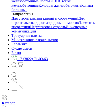
железобетонные
Опоры ЛЭП
Стойки
железобетонные
Колодцы железобетонные
Кольца
бетонные
Направления
Для строительства зданий и сооружений
Для
строительства дорог, аэродромов, мостов
Элементы
энергетики
Нефтегазовая отрасль
Инженерные
коммуникации
Тротуарная плитка
Малоэтажное строительство
Керамзит
Сухие смеси
Бетон
+7 (3822) 71-09-63
Каталог