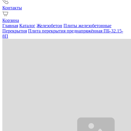
Контакты
Корзина
Главная
Каталог
Железобетон
Плиты железобетонные
Перекрытия
Плита перекрытия преднапряжённая ПБ-32.15-
8П