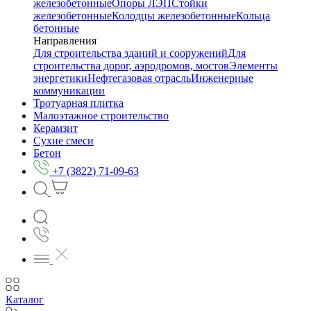
железобетонные
Опоры ЛЭП
Стойки
железобетонные
Колодцы железобетонные
Кольца
бетонные
Направления
Для строительства зданий и сооружений
Для
строительства дорог, аэродромов, мостов
Элементы
энергетики
Нефтегазовая отрасль
Инженерные
коммуникации
Тротуарная плитка
Малоэтажное строительство
Керамзит
Сухие смеси
Бетон
+7 (3822) 71-09-63
Каталог