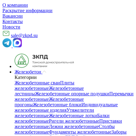
О компании
Раскрытие информации
Вакансии
Контакты
Новости
sale@zkpd.su
Железобетон
Категории
Железобетонные сваи
Плиты
железобетонные
Железобетонные
лестницы
Железобетонные опорные подушки
Перемычки
железобетонные
Железобетонные
прогоны
Железобетонные блоки
Индивидуальные
железобетонные изделия
Утяжелители
железобетонные
Железобетонные лотки
Балки
железобетонные
Ригели железобетонные
Приставки
железобетонные
Лежни железобетонные
Столбы
железобетонные
Фундаменты железобетонные
Заборы