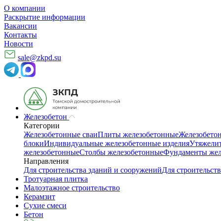
О компании
Раскрытие информации
Вакансии
Контакты
Новости
sale@zkpd.su
Железобетон
Категории
Железобетонные сваи
Плиты железобетонные
Железобето
блоки
Индивидуальные железобетонные изделия
Утяжелит
железобетонные
Столбы железобетонные
Фундаменты жел
Направления
Для строительства зданий и сооружений
Для строительств
Тротуарная плитка
Малоэтажное строительство
Керамзит
Сухие смеси
Бетон