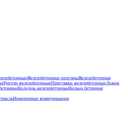
лезобетонные
Железобетонные прогоны
Железобетонные
ые
Ригели железобетонные
Приставки железобетонные
Лежни
бетонные
Колодцы железобетонные
Кольца бетонные
отрасль
Инженерные коммуникации