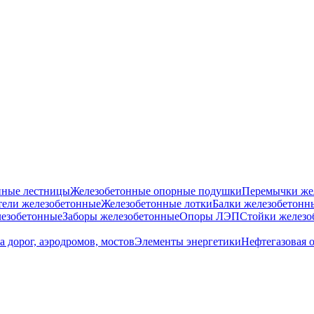
нные лестницы
Железобетонные опорные подушки
Перемычки же
ели железобетонные
Железобетонные лотки
Балки железобетонн
езобетонные
Заборы железобетонные
Опоры ЛЭП
Стойки железо
а дорог, аэродромов, мостов
Элементы энергетики
Нефтегазовая 