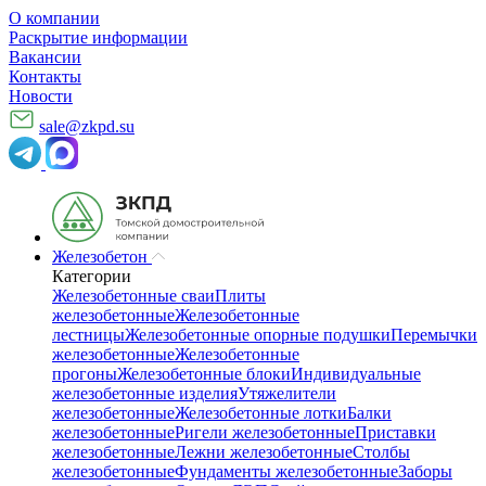
О компании
Раскрытие информации
Вакансии
Контакты
Новости
sale@zkpd.su
Железобетон
Категории
Железобетонные сваи
Плиты
железобетонные
Железобетонные
лестницы
Железобетонные опорные подушки
Перемычки
железобетонные
Железобетонные
прогоны
Железобетонные блоки
Индивидуальные
железобетонные изделия
Утяжелители
железобетонные
Железобетонные лотки
Балки
железобетонные
Ригели железобетонные
Приставки
железобетонные
Лежни железобетонные
Столбы
железобетонные
Фундаменты железобетонные
Заборы