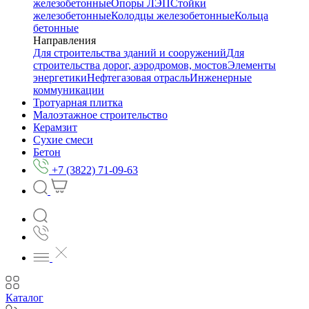
железобетонные
Опоры ЛЭП
Стойки
железобетонные
Колодцы железобетонные
Кольца
бетонные
Направления
Для строительства зданий и сооружений
Для
строительства дорог, аэродромов, мостов
Элементы
энергетики
Нефтегазовая отрасль
Инженерные
коммуникации
Тротуарная плитка
Малоэтажное строительство
Керамзит
Сухие смеси
Бетон
+7 (3822) 71-09-63
Каталог