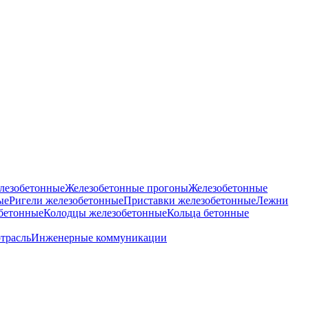
лезобетонные
Железобетонные прогоны
Железобетонные
ые
Ригели железобетонные
Приставки железобетонные
Лежни
бетонные
Колодцы железобетонные
Кольца бетонные
отрасль
Инженерные коммуникации