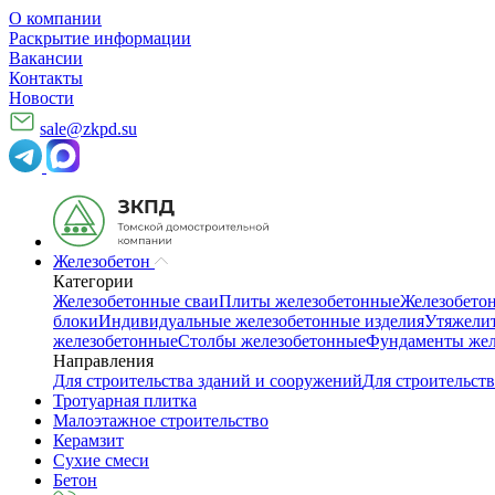
О компании
Раскрытие информации
Вакансии
Контакты
Новости
sale@zkpd.su
Железобетон
Категории
Железобетонные сваи
Плиты железобетонные
Железобето
блоки
Индивидуальные железобетонные изделия
Утяжелит
железобетонные
Столбы железобетонные
Фундаменты жел
Направления
Для строительства зданий и сооружений
Для строительств
Тротуарная плитка
Малоэтажное строительство
Керамзит
Сухие смеси
Бетон