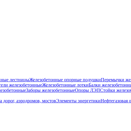
нные лестницы
Железобетонные опорные подушки
Перемычки же
ели железобетонные
Железобетонные лотки
Балки железобетонн
езобетонные
Заборы железобетонные
Опоры ЛЭП
Стойки железо
а дорог, аэродромов, мостов
Элементы энергетики
Нефтегазовая 