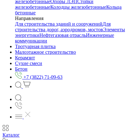
железобетонные
Опоры ЛЭП
Стойки
железобетонные
Колодцы железобетонные
Кольца
бетонные
Направления
Для строительства зданий и сооружений
Для
строительства дорог, аэродромов, мостов
Элементы
энергетики
Нефтегазовая отрасль
Инженерные
коммуникации
Тротуарная плитка
Малоэтажное строительство
Керамзит
Сухие смеси
Бетон
+7 (3822) 71-09-63
Каталог