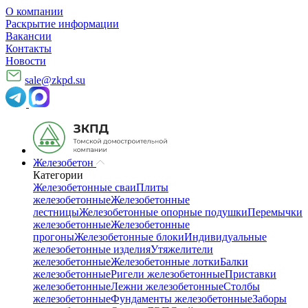
О компании
Раскрытие информации
Вакансии
Контакты
Новости
sale@zkpd.su
Железобетон
Категории
Железобетонные сваи
Плиты
железобетонные
Железобетонные
лестницы
Железобетонные опорные подушки
Перемычки
железобетонные
Железобетонные
прогоны
Железобетонные блоки
Индивидуальные
железобетонные изделия
Утяжелители
железобетонные
Железобетонные лотки
Балки
железобетонные
Ригели железобетонные
Приставки
железобетонные
Лежни железобетонные
Столбы
железобетонные
Фундаменты железобетонные
Заборы