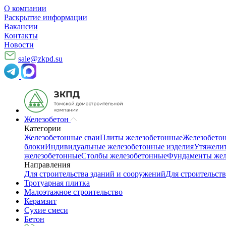
О компании
Раскрытие информации
Вакансии
Контакты
Новости
sale@zkpd.su
Железобетон
Категории
Железобетонные сваи
Плиты железобетонные
Железобето
блоки
Индивидуальные железобетонные изделия
Утяжелит
железобетонные
Столбы железобетонные
Фундаменты жел
Направления
Для строительства зданий и сооружений
Для строительств
Тротуарная плитка
Малоэтажное строительство
Керамзит
Сухие смеси
Бетон