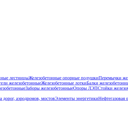
нные лестницы
Железобетонные опорные подушки
Перемычки же
ели железобетонные
Железобетонные лотки
Балки железобетонн
езобетонные
Заборы железобетонные
Опоры ЛЭП
Стойки железо
а дорог, аэродромов, мостов
Элементы энергетики
Нефтегазовая 