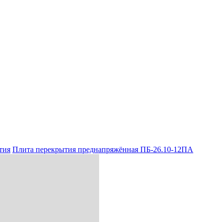
тия
Плита перекрытия преднапряжённая ПБ-26.10-12ПА