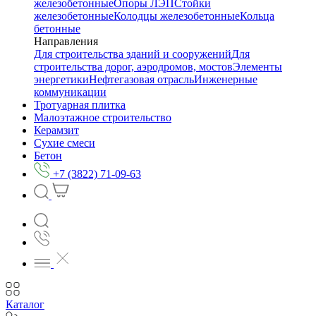
железобетонные
Опоры ЛЭП
Стойки
железобетонные
Колодцы железобетонные
Кольца
бетонные
Направления
Для строительства зданий и сооружений
Для
строительства дорог, аэродромов, мостов
Элементы
энергетики
Нефтегазовая отрасль
Инженерные
коммуникации
Тротуарная плитка
Малоэтажное строительство
Керамзит
Сухие смеси
Бетон
+7 (3822) 71-09-63
Каталог