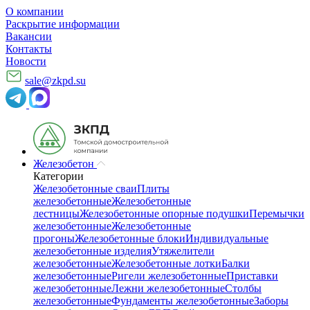
О компании
Раскрытие информации
Вакансии
Контакты
Новости
sale@zkpd.su
Железобетон
Категории
Железобетонные сваи
Плиты
железобетонные
Железобетонные
лестницы
Железобетонные опорные подушки
Перемычки
железобетонные
Железобетонные
прогоны
Железобетонные блоки
Индивидуальные
железобетонные изделия
Утяжелители
железобетонные
Железобетонные лотки
Балки
железобетонные
Ригели железобетонные
Приставки
железобетонные
Лежни железобетонные
Столбы
железобетонные
Фундаменты железобетонные
Заборы