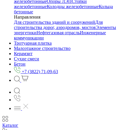
железобетонные
Опоры ЛЭП
Стойки
железобетонные
Колодцы железобетонные
Кольца
бетонные
Направления
Для строительства зданий и сооружений
Для
строительства дорог, аэродромов, мостов
Элементы
энергетики
Нефтегазовая отрасль
Инженерные
коммуникации
Тротуарная плитка
Малоэтажное строительство
Керамзит
Сухие смеси
Бетон
+7 (3822) 71-09-63
Каталог