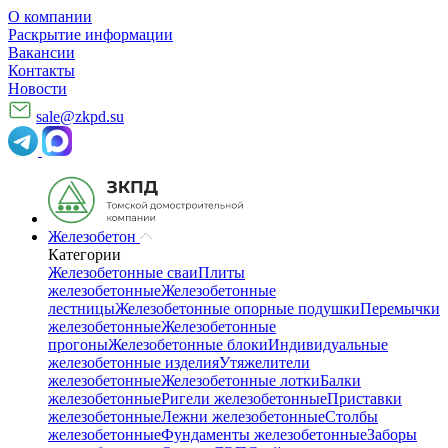
О компании
Раскрытие информации
Вакансии
Контакты
Новости
sale@zkpd.su
Железобетон
Категории
Железобетонные сваи
Плиты
железобетонные
Железобетонные
лестницы
Железобетонные опорные подушки
Перемычки
железобетонные
Железобетонные
прогоны
Железобетонные блоки
Индивидуальные
железобетонные изделия
Утяжелители
железобетонные
Железобетонные лотки
Балки
железобетонные
Ригели железобетонные
Приставки
железобетонные
Лежни железобетонные
Столбы
железобетонные
Фундаменты железобетонные
Заборы