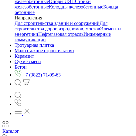
железобетонные
Опоры ЛЭП
Стойки
железобетонные
Колодцы железобетонные
Кольца
бетонные
Направления
Для строительства зданий и сооружений
Для
строительства дорог, аэродромов, мостов
Элементы
энергетики
Нефтегазовая отрасль
Инженерные
коммуникации
Тротуарная плитка
Малоэтажное строительство
Керамзит
Сухие смеси
Бетон
+7 (3822) 71-09-63
Каталог